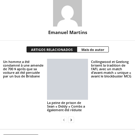
Emanuel Martins
ARTIGOS RELACIONADOS
Mais do autor
Un homme a été
Collingwood et Geelong
condamné à une amende
brisent la tradition de
de 700 $ après que sa
l’AFL avec un match
voiture ait été percutée
d’avant-match « unique »
par un bus de Brisbane
avant le blockbuster MCG
La peine de prison de
Sean « Diddy » Combs a
également été réduite