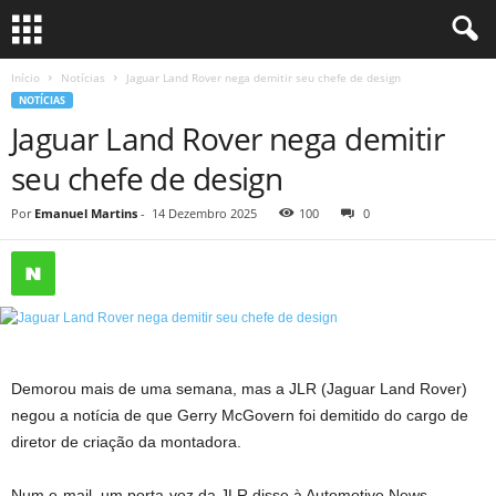
Início
Notícias
Jaguar Land Rover nega demitir seu chefe de design
NOTÍCIAS
Jaguar Land Rover nega demitir
seu chefe de design
Por
Emanuel Martins
-
14 Dezembro 2025
100
0
Demorou mais de uma semana, mas a JLR (Jaguar Land Rover)
negou a notícia de que Gerry McGovern foi demitido do cargo de
diretor de criação da montadora.
Num e-mail, um porta-voz da JLR disse à Automotive News