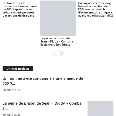
Un homme a été
Collingwood et Geelong
condamné à une amende
brisent la tradition de
de 700 $ après que sa
l’AFL avec un match
voiture ait été percutée
d’avant-match « unique »
par un bus de Brisbane
avant le blockbuster MCG
La peine de prison de
Sean « Diddy » Combs a
également été réduite
Últimas notícias
Un homme a été condamné à une amende de
700 $...
30 Julho 2026
La peine de prison de Sean « Diddy » Combs
a...
30 Julho 2026