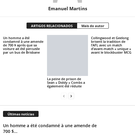
Emanuel Martins
ARTIGOS RELACIONADOS
Mais do autor
Un homme a été
Collingwood et Geelong
condamné à une amende
brisent la tradition de
de 700 $ après que sa
l’AFL avec un match
voiture ait été percutée
d’avant-match « unique »
par un bus de Brisbane
avant le blockbuster MCG
La peine de prison de
Sean « Diddy » Combs a
également été réduite
Últimas notícias
Un homme a été condamné à une amende de
700 $...