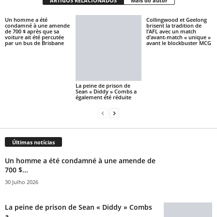
ARTIGOS RELACIONADOS
Mais do autor
Un homme a été
Collingwood et Geelong
condamné à une amende
brisent la tradition de
de 700 $ après que sa
l’AFL avec un match
voiture ait été percutée
d’avant-match « unique »
par un bus de Brisbane
avant le blockbuster MCG
La peine de prison de
Sean « Diddy » Combs a
également été réduite
Últimas notícias
Un homme a été condamné à une amende de
700 $...
30 Julho 2026
La peine de prison de Sean « Diddy » Combs
a...