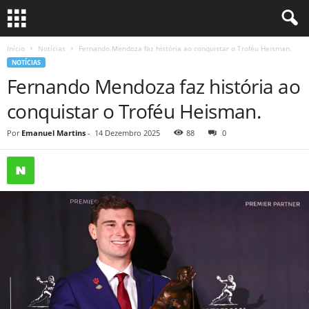
Início
Notícias
Fernando Mendoza faz história ao conquistar o Troféu Heisman.
NOTÍCIAS
Fernando Mendoza faz história ao
conquistar o Troféu Heisman.
Por
Emanuel Martins
-
14 Dezembro 2025
88
0