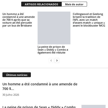
ARTIGOS RELACIONADOS
Mais do autor
Un homme a été
Collingwood et Geelong
condamné à une amende
brisent la tradition de
de 700 $ après que sa
l’AFL avec un match
voiture ait été percutée
d’avant-match « unique »
par un bus de Brisbane
avant le blockbuster MCG
La peine de prison de
Sean « Diddy » Combs a
également été réduite
Últimas notícias
Un homme a été condamné à une amende de
700 $...
30 Julho 2026
La peine de prison de Sean « Diddy » Combs