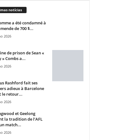
imas notícias
omme a été condamné à
mende de 700 $...
ho 2026
ine de prison de Sean «
 » Combs a...
ho 2026
s Rashford fait ses
ers adieux à Barcelone
 le retour...
ho 2026
ngwood et Geelong
nt la tradition de l’AFL
un match...
ho 2026