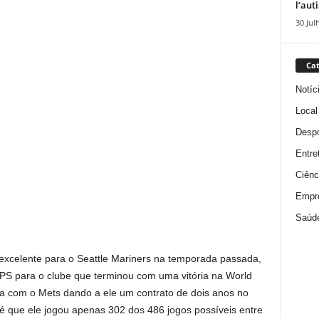
l’aut
30 Jul
Cat
Notíc
Local
Despo
Entre
Ciênc
Empr
Saúd
 excelente para o Seattle Mariners na temporada passada,
PS para o clube que terminou com uma vitória na World
ma com o Mets dando a ele um contrato de dois anos no
é que ele jogou apenas 302 dos 486 jogos possíveis entre