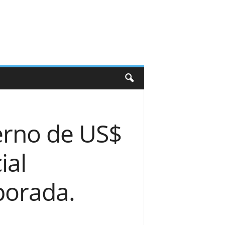
erno de US$
ial
porada.