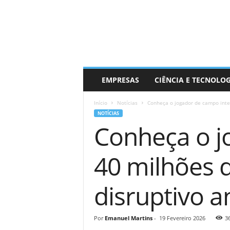
EMPRESAS
CIÊNCIA E TECNOLO
Início
Notícias
Conheça o jogador de campo inte
NOTÍCIAS
Conheça o j
40 milhões q
disruptivo a
Por
Emanuel Martins
-
19 Fevereiro 2026
3