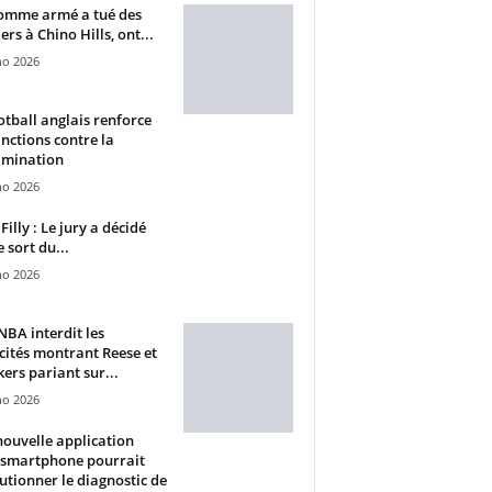
omme armé a tué des
ers à Chino Hills, ont...
ho 2026
otball anglais renforce
anctions contre la
imination
ho 2026
Filly : Le jury a décidé
e sort du...
ho 2026
BA interdit les
cités montrant Reese et
ers pariant sur...
ho 2026
ouvelle application
 smartphone pourrait
utionner le diagnostic de