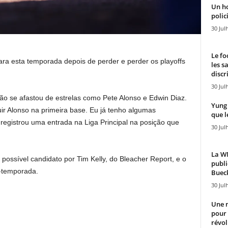
Un h
polici
30 Jul
Le fo
ra esta temporada depois de perder e perder os playoffs
les s
discr
30 Jul
ão se afastou de estrelas como Pete Alonso e Edwin Diaz.
Yung 
uir Alonso na primeira base. Eu já tenho algumas
que l
registrou uma entrada na Liga Principal na posição que
30 Jul
La WN
ossível candidato por Tim Kelly, do Bleacher Report, e o
publi
-temporada.
Bueck
30 Jul
Une n
pour
révol