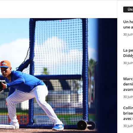
Últ
Un h
une a
30 Jul
La pe
Diddy
30 Jul
Marcu
derni
avant
30 Jul
Colli
brise
avec 
30 Jul