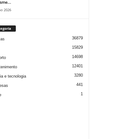
isme...
ho 2026
egoria
36879
ias
15829
14698
rto
12401
tenimento
3280
ia e tecnologia
441
esas
1
e