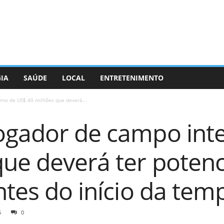
GIA
SAÚDE
LOCAL
ENTRETENIMENTO
rno de US$ 40 milhões que deverá...
ogador de campo int
ue deverá ter potenc
ntes do início da tem
6
0