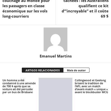
couchage au monde pour
tachées : les Australiens
les passagers en classe
qualifient ce kit
économique sur les vols
d’”incroyable” et il coûte
long-courriers
69 $
Emanuel Martins
ARTIGOS RELACIONADOS
Mais do autor
Un homme a été
Collingwood et Geelong
condamné à une amende
brisent la tradition de
de 700 $ après que sa
l’AFL avec un match
voiture ait été percutée
d’avant-match « unique »
par un bus de Brisbane
avant le blockbuster MCG