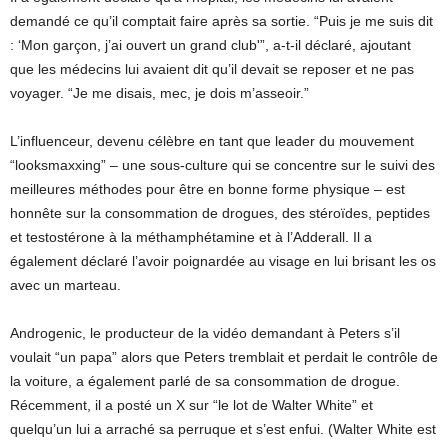
demandé ce qu’il comptait faire après sa sortie. “Puis je me suis dit
: ‘Mon garçon, j’ai ouvert un grand club'”, a-t-il déclaré, ajoutant
que les médecins lui avaient dit qu’il devait se reposer et ne pas
voyager. “Je me disais, mec, je dois m’asseoir.”
L’influenceur, devenu célèbre en tant que leader du mouvement
“looksmaxxing” – une sous-culture qui se concentre sur le suivi des
meilleures méthodes pour être en bonne forme physique – est
honnête sur la consommation de drogues, des stéroïdes, peptides
et testostérone à la méthamphétamine et à l’Adderall. Il a
également déclaré l’avoir poignardée au visage en lui brisant les os
avec un marteau.
Androgenic, le producteur de la vidéo demandant à Peters s’il
voulait “un papa” alors que Peters tremblait et perdait le contrôle de
la voiture, a également parlé de sa consommation de drogue.
Récemment, il a posté un X sur “le lot de Walter White” et
quelqu’un lui a arraché sa perruque et s’est enfui. (Walter White est