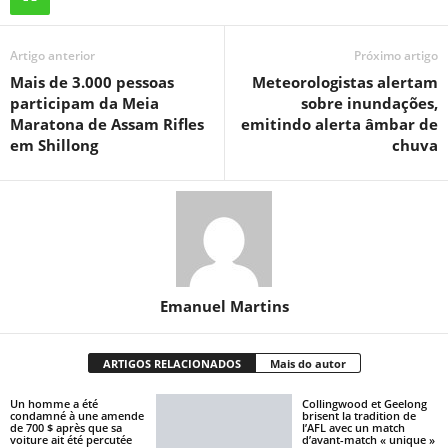
Artigo anterior
Próximo artigo
Mais de 3.000 pessoas
Meteorologistas alertam
participam da Meia
sobre inundações,
Maratona de Assam Rifles
emitindo alerta âmbar de
em Shillong
chuva
Emanuel Martins
ARTIGOS RELACIONADOS
Mais do autor
Un homme a été
Collingwood et Geelong
condamné à une amende
brisent la tradition de
de 700 $ après que sa
l’AFL avec un match
voiture ait été percutée
d’avant-match « unique »