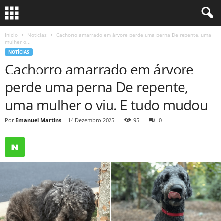
Início
Notícias
Cachorro amarrado em árvore perde uma perna De repente, uma
mulher o...
NOTÍCIAS
Cachorro amarrado em árvore
perde uma perna De repente,
uma mulher o viu. E tudo mudou
Por
Emanuel Martins
-
14 Dezembro 2025
95
0