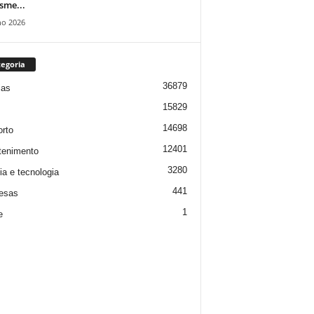
isme...
ho 2026
egoria
36879
ias
15829
14698
rto
12401
tenimento
3280
ia e tecnologia
441
esas
1
e