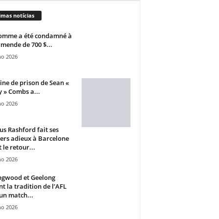
imas notícias
omme a été condamné à
mende de 700 $...
ho 2026
ine de prison de Sean «
 » Combs a...
ho 2026
s Rashford fait ses
ers adieux à Barcelone
 le retour...
ho 2026
ngwood et Geelong
nt la tradition de l’AFL
un match...
ho 2026