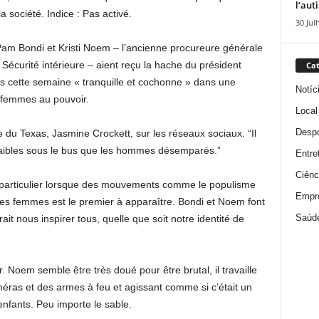
l’aut
 société. Indice : Pas activé.
30 Jul
 Pam Bondi et Kristi Noem – l’ancienne procureure générale
 Sécurité intérieure – aient reçu la hache du président
Cat
 cette semaine « tranquille et cochonne » dans une
Notíc
x femmes au pouvoir.
Local
Despo
te du Texas, Jasmine Crockett, sur les réseaux sociaux. “Il
 faibles sous le bus que les hommes désemparés.”
Entre
Ciênc
n particulier lorsque des mouvements comme le populisme
Empr
é des femmes est le premier à apparaître. Bondi et Noem font
Saúd
it nous inspirer tous, quelle que soit notre identité de
 Noem semble être très doué pour être brutal, il travaille
ras et des armes à feu et agissant comme si c’était un
enfants. Peu importe le sable.