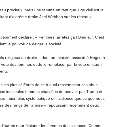
u précieux, mais une femme en tant que juge civil est la
militant d’extrême droite Joel Webbon sur les réseaux
cemment déclaré : « Femmes, arrêtez ça ! Bien sûr. C’est
t le pouvoir de diriger la société.
efs religieux de droite – dont un ministre associé à Hegseth
de vote des femmes et de le remplacer par le vote unique «
tenu.
s les plus célèbres de ce à quoi ressemblent ces abus
 pas les seules femmes chassées du pouvoir par Trump et
pulsion bien plus systématique et insidieuse que ce que nous
mmes des rangs de l’armée – repoussant récemment deux
t d’autres pour éloigner les femmes des sciences. Comme