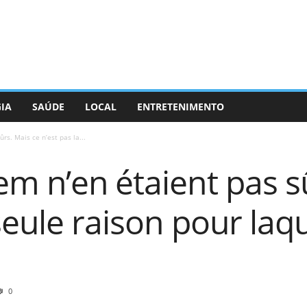
GIA
SAÚDE
LOCAL
ENTRETENIMENTO
rs. Mais ce n’est pas la...
m n’en étaient pas s
seule raison pour laqu
0