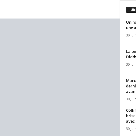
Últ
Un h
une a
30 Jul
La pe
Diddy
30 Jul
Marcu
derni
avant
30 Jul
Colli
brise
avec 
30 Jul