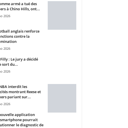
omme armé a tué des
ers à Chino Hills, ont...
ho 2026
otball anglais renforce
anctions contre la
imination
ho 2026
Filly : Le jury a décidé
e sort du...
ho 2026
BA interdit les
cités montrant Reese et
ers pariant sur...
ho 2026
ouvelle application
 smartphone pourrait
utionner le diagnostic de