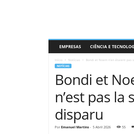
EMPRESAS
CIÊNCIA E TECNOLO
Início
Notícias
Bondi et Noem n’en étaient pas sû
NOTÍCIAS
Bondi et Noe
n’est pas la 
disparu
Por
Emanuel Martins
-
5 Abril 2026
55