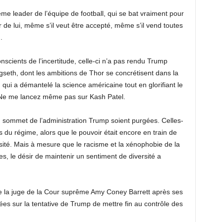
e leader de l’équipe de football, qui se bat vraiment pour
ur de lui, même s’il veut être accepté, même s’il vend toutes
.
cients de l’incertitude, celle-ci n’a pas rendu Trump
gseth, dont les ambitions de Thor se concrétisent dans la
, qui a démantelé la science américaine tout en glorifiant le
. Ne me lancez même pas sur Kash Patel.
u sommet de l’administration Trump soient purgées. Celles-
s du régime, alors que le pouvoir était encore en train de
ersité. Mais à mesure que le racisme et la xénophobie de la
 le désir de maintenir un sentiment de diversité a
re la juge de la Cour suprême Amy Coney Barrett après ses
es sur la tentative de Trump de mettre fin au contrôle des