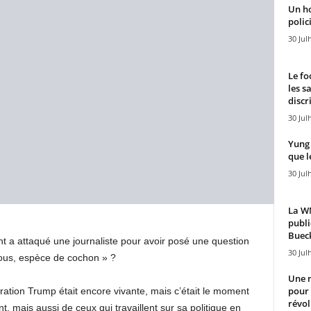
Un h
polici
30 Jul
Le fo
les s
discr
30 Jul
Yung 
que l
30 Jul
La WN
publi
Bueck
 a attaqué une journaliste pour avoir posé une question
30 Jul
vous, espèce de cochon » ?
Une n
pour
stration Trump était encore vivante, mais c’était le moment
révol
, mais aussi de ceux qui travaillent sur sa politique en