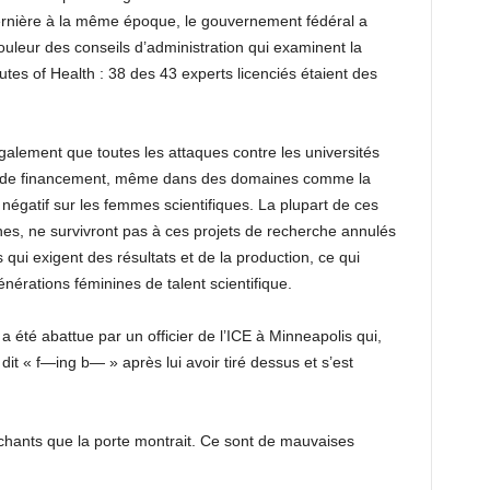
dernière à la même époque, le gouvernement fédéral a
uleur des conseils d’administration qui examinent la
utes of Health : 38 des 43 experts licenciés étaient des
galement que toutes les attaques contre les universités
ons de financement, même dans des domaines comme la
négatif sur les femmes scientifiques. La plupart de ces
unes, ne survivront pas à ces projets de recherche annulés
qui exigent des résultats et de la production, ce qui
énérations féminines de talent scientifique.
 été abattue par un officier de l’ICE à Minneapolis qui,
t « f—ing b— » après lui avoir tiré dessus et s’est
chants que la porte montrait. Ce sont de mauvaises