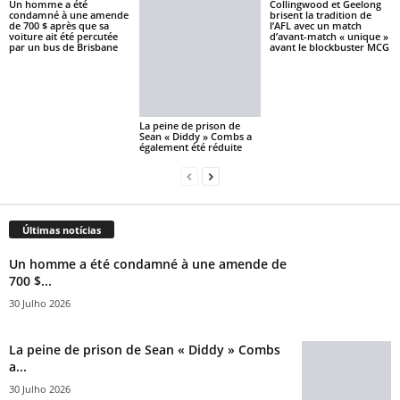
Un homme a été
Collingwood et Geelong
condamné à une amende
brisent la tradition de
de 700 $ après que sa
l’AFL avec un match
voiture ait été percutée
d’avant-match « unique »
par un bus de Brisbane
avant le blockbuster MCG
La peine de prison de
Sean « Diddy » Combs a
également été réduite
Últimas notícias
Un homme a été condamné à une amende de
700 $...
30 Julho 2026
La peine de prison de Sean « Diddy » Combs
a...
30 Julho 2026