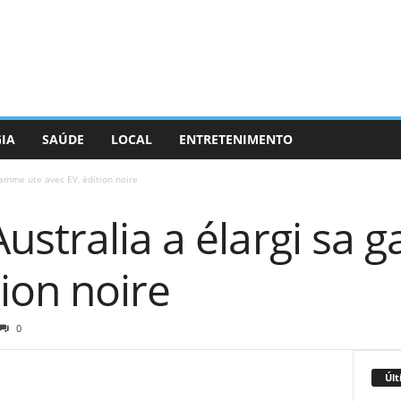
GIA
SAÚDE
LOCAL
ENTRETENIMENTO
gamme ute avec EV, édition noire
ustralia a élargi sa
tion noire
0
Últ