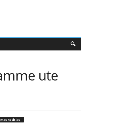
 gamme ute
imas notícias