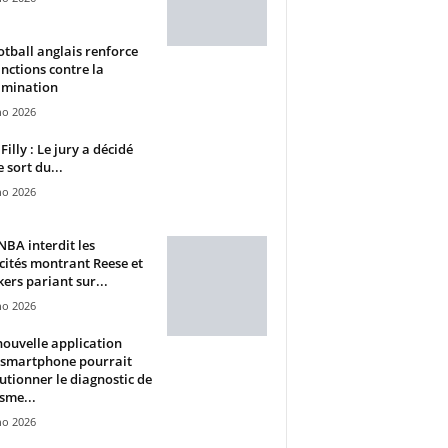
otball anglais renforce
anctions contre la
imination
ho 2026
Filly : Le jury a décidé
e sort du...
ho 2026
BA interdit les
cités montrant Reese et
ers pariant sur...
ho 2026
ouvelle application
 smartphone pourrait
utionner le diagnostic de
isme...
ho 2026