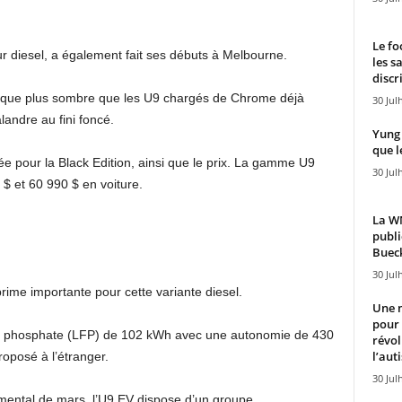
Le fo
ur diesel, a également fait ses débuts à Melbourne.
les s
discr
tique plus sombre que les U9 chargés de Chrome déjà
30 Jul
landre au fini foncé.
Yung 
que l
e pour la Black Edition, ainsi que le prix. La gamme U9
30 Jul
 $ et 60 990 $ en voiture.
La WN
publi
Bueck
30 Jul
ime importante pour cette variante diesel.
Une n
pour
um fer phosphate (LFP) de 102 kWh avec une autonomie de 430
révol
l’aut
posé à l’étranger.
30 Jul
mental de mars, l’U9 EV dispose d’un groupe