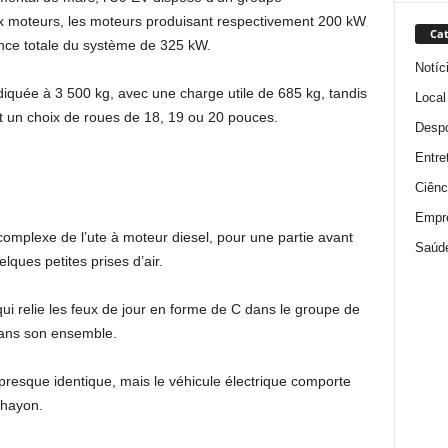
ux moteurs, les moteurs produisant respectivement 200 kW
Cat
nce totale du système de 325 kW.
Notíc
iquée à 3 500 kg, avec une charge utile de 685 kg, tandis
Local
t un choix de roues de 18, 19 ou 20 pouces.
Despo
Entre
Ciênc
Empr
omplexe de l’ute à moteur diesel, pour une partie avant
Saúd
ques petites prises d’air.
qui relie les feux de jour en forme de C dans le groupe de
dans son ensemble.
 presque identique, mais le véhicule électrique comporte
 hayon.