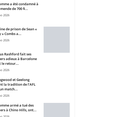
omme a été condamné à
mende de 700 $...
ho 2026
ine de prison de Sean «
 » Combs a...
ho 2026
s Rashford fait ses
ers adieux à Barcelone
 le retour...
ho 2026
ngwood et Geelong
nt la tradition de l’AFL
un match...
ho 2026
omme armé a tué des
ers à Chino Hills, ont...
ho 2026