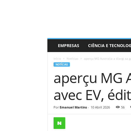
EMPRESAS
CIÊNCIA E TECNOLO
Início
Notícias
aperçu MG Australia a élargi sa 
NOTÍCIAS
aperçu MG A
avec EV, édi
Por
Emanuel Martins
-
10 Abril 2026
56