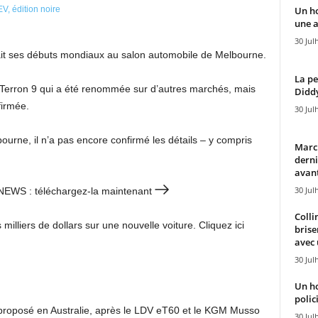
Un h
une a
30 Jul
ait ses débuts mondiaux au salon automobile de Melbourne.
La pe
erron 9 qui a été renommée sur d’autres marchés, mais
Diddy
firmée.
30 Jul
urne, il n’a pas encore confirmé les détails – y compris
Marcu
derni
avant
30 Jul
 7NEWS : téléchargez-la maintenant
Colli
illiers de dollars sur une nouvelle voiture. Cliquez ici
brise
avec 
30 Jul
Un h
polici
ue proposé en Australie, après le LDV eT60 et le KGM Musso
30 Jul