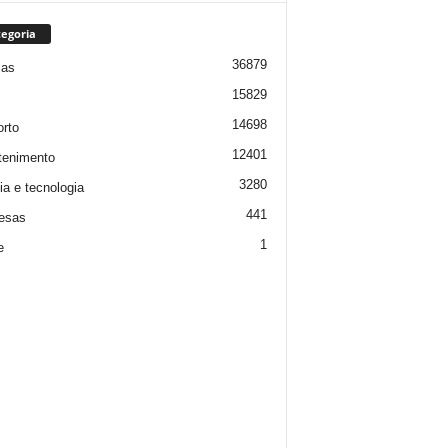
egoria
36879
ias
15829
14698
rto
12401
tenimento
3280
ia e tecnologia
441
esas
1
e