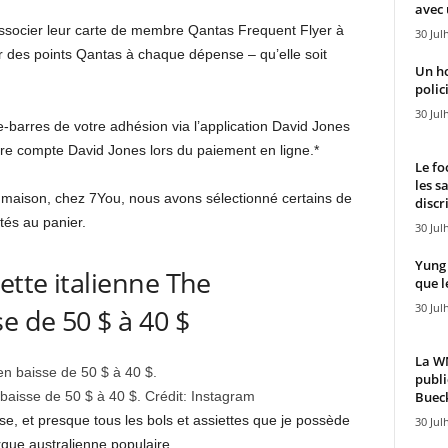
avec 
associer leur carte de membre Qantas Frequent Flyer à
30 Jul
 des points Qantas à chaque dépense – qu’elle soit
Un h
polici
30 Jul
-barres de votre adhésion via l’application David Jones
re compte David Jones lors du paiement en ligne.*
Le fo
les s
la maison, chez 7You, nous avons sélectionné certains de
discr
tés au panier.
30 Jul
Yung 
ette italienne The
que l
30 Jul
 de 50 $ à 40 $
La WN
publi
Bueck
baisse de 50 $ à 40 $.
Crédit:
Instagram
, et presque tous les bols et assiettes que je possède
30 Jul
rque australienne populaire.