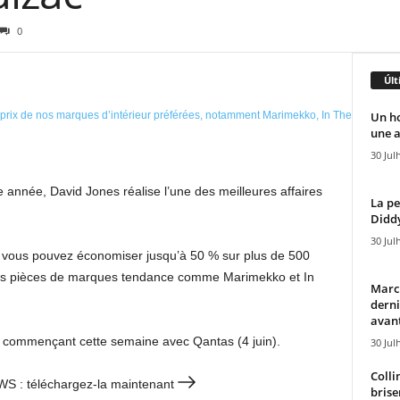
0
Últ
Un h
une a
30 Jul
e année, David Jones réalise l’une des meilleures affaires
La pe
Diddy
30 Jul
J, vous pouvez économiser jusqu’à 50 % sur plus de 500
des pièces de marques tendance comme Marimekko et In
Marcu
derni
avant
n commençant cette semaine avec Qantas (4 juin).
30 Jul
Colli
EWS : téléchargez-la maintenant
brise