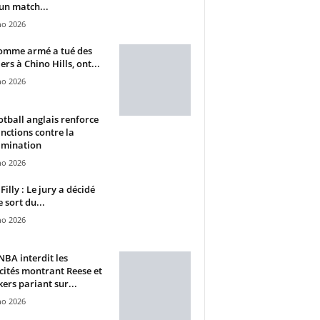
un match...
ho 2026
omme armé a tué des
ers à Chino Hills, ont...
ho 2026
otball anglais renforce
anctions contre la
imination
ho 2026
Filly : Le jury a décidé
e sort du...
ho 2026
BA interdit les
cités montrant Reese et
ers pariant sur...
ho 2026