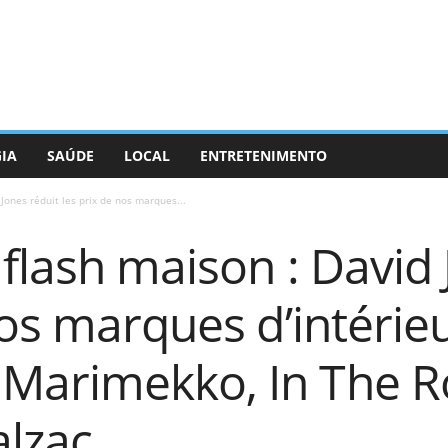
GIA
SAÚDE
LOCAL
ENTRETENIMENTO
 Jones réduit les prix de nos marques...
 flash maison : David 
nos marques d’intérie
Marimekko, In The 
alzac