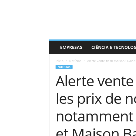
EMPRESAS
CIÊNCIA E TECNOLO
Início
Notícias
Alerte vente flash maison : David
NOTÍCIAS
Alerte vente
les prix de 
notamment 
et Maison B