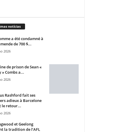
imas notícias
omme a été condamné à
mende de 700 $...
ho 2026
ine de prison de Sean «
 » Combs a...
ho 2026
s Rashford fait ses
ers adieux à Barcelone
 le retour...
ho 2026
ngwood et Geelong
nt la tradition de l’AFL