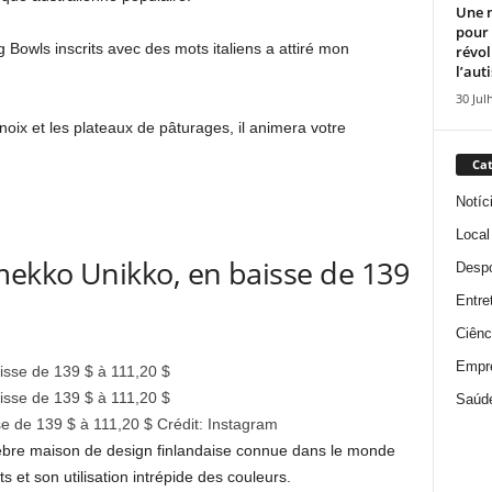
Une n
pour
 Bowls inscrits avec des mots italiens a attiré mon
révol
l’aut
30 Jul
s noix et les plateaux de pâturages, il animera votre
Cat
Notíc
Local
mekko Unikko, en baisse de 139
Despo
Entre
Ciênc
Empr
Saúd
e de 139 $ à 111,20 $
Crédit:
Instagram
bre maison de design finlandaise connue dans le monde
s et son utilisation intrépide des couleurs.