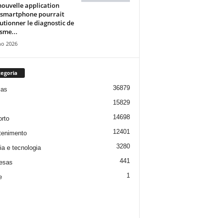
ouvelle application
 smartphone pourrait
utionner le diagnostic de
isme...
ho 2026
egoria
36879
ias
15829
14698
rto
12401
tenimento
3280
ia e tecnologia
441
esas
1
e