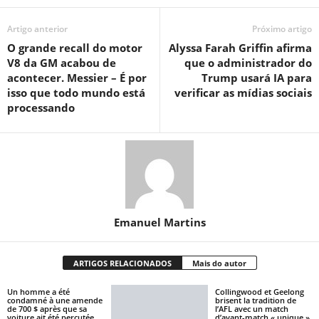
Artigo anterior
Próximo artigo
O grande recall do motor
Alyssa Farah Griffin afirma
V8 da GM acabou de
que o administrador do
acontecer. Messier – É por
Trump usará IA para
isso que todo mundo está
verificar as mídias sociais
processando
Emanuel Martins
ARTIGOS RELACIONADOS
Mais do autor
Un homme a été
Collingwood et Geelong
condamné à une amende
brisent la tradition de
de 700 $ après que sa
l’AFL avec un match
voiture ait été percutée
d’avant-match « unique »