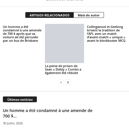
ARTIGOS RELACIONADOS
Mais do autor
Un homme a été
Collingwood et Geelong
condamné à une amende
brisent la tradition de
de 700 $ après que sa
l’AFL avec un match
voiture ait été percutée
d’avant-match « unique »
par un bus de Brisbane
avant le blockbuster MCG
La peine de prison de
Sean « Diddy » Combs a
également été réduite
Últimas notícias
Un homme a été condamné à une amende de
700 $...
30 Julho 2026