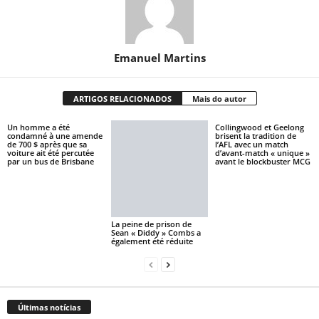
Emanuel Martins
ARTIGOS RELACIONADOS
Mais do autor
Un homme a été
Collingwood et Geelong
condamné à une amende
brisent la tradition de
de 700 $ après que sa
l’AFL avec un match
voiture ait été percutée
d’avant-match « unique »
par un bus de Brisbane
avant le blockbuster MCG
La peine de prison de
Sean « Diddy » Combs a
également été réduite
Últimas notícias