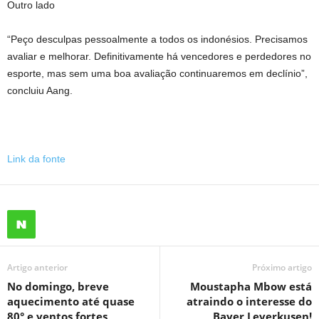
Outro lado
“Peço desculpas pessoalmente a todos os indonésios. Precisamos
avaliar e melhorar. Definitivamente há vencedores e perdedores no
esporte, mas sem uma boa avaliação continuaremos em declínio”,
concluiu Aang.
Link da fonte
Artigo anterior
Próximo artigo
No domingo, breve
Moustapha Mbow está
aquecimento até quase
atraindo o interesse do
80° e ventos fortes
Bayer Leverkusen!