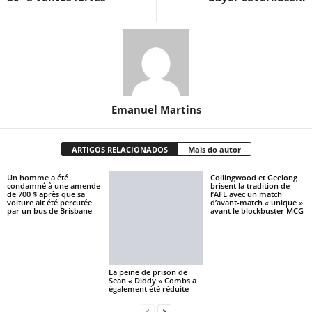
Emanuel Martins
ARTIGOS RELACIONADOS
Mais do autor
Un homme a été
Collingwood et Geelong
condamné à une amende
brisent la tradition de
de 700 $ après que sa
l’AFL avec un match
voiture ait été percutée
d’avant-match « unique »
par un bus de Brisbane
avant le blockbuster MCG
La peine de prison de
Sean « Diddy » Combs a
également été réduite