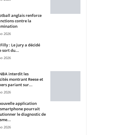
otball anglais renforce
anctions contre la
imination
ho 2026
Filly : Le jury a décidé
e sort du...
ho 2026
BA interdit les
cités montrant Reese et
ers pariant sur...
ho 2026
ouvelle application
 smartphone pourrait
utionner le diagnostic de
isme...
ho 2026