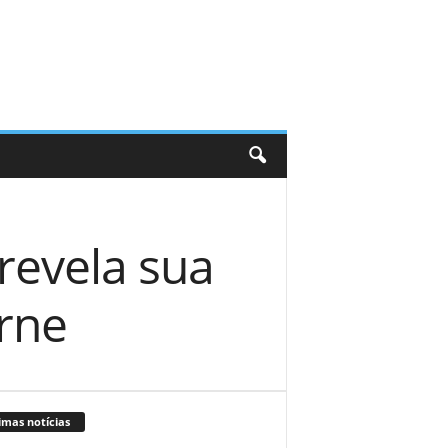
 revela sua
urne
imas notícias