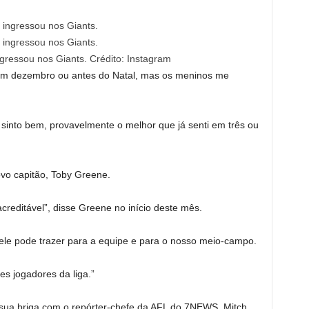
ngressou nos Giants.
Crédito:
Instagram
em dezembro ou antes do Natal, mas os meninos me
sinto bem, provavelmente o melhor que já senti em três ou
vo capitão, Toby Greene.
creditável”, disse Greene no início deste mês.
ele pode trazer para a equipe e para o nosso meio-campo.
es jogadores da liga.”
sua briga com o repórter-chefe da AFL do 7NEWS, Mitch