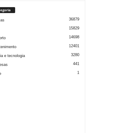
egoria
36879
ias
15829
14698
rto
12401
tenimento
3280
ia e tecnologia
441
esas
1
e