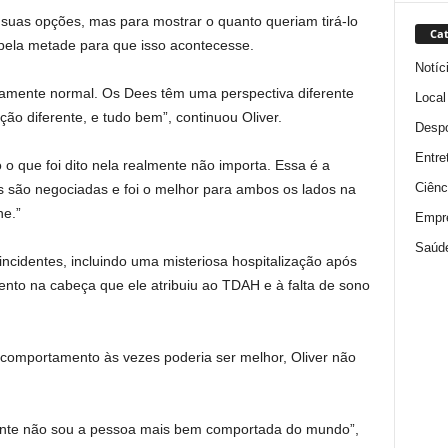
suas opções, mas para mostrar o quanto queriam tirá-lo
Cat
o pela metade para que isso acontecesse.
Notíc
tamente normal. Os Dees têm uma perspectiva diferente
Local
ão diferente, e tudo bem”, continuou Oliver.
Despo
Entre
o o que foi dito nela realmente não importa. Essa é a
Ciênc
s são negociadas e foi o melhor para ambos os lados na
ne.”
Empr
Saúd
incidentes, incluindo uma misteriosa hospitalização após
nto na cabeça que ele atribuiu ao TDAH e à falta de sono
comportamento às vezes poderia ser melhor, Oliver não
ente não sou a pessoa mais bem comportada do mundo”,