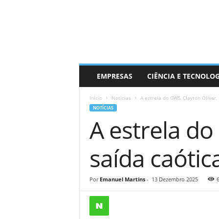
EMPRESAS
CIÊNCIA E TECNOLO
Início
Notícias
A estrela do GWS, Clayton Oliver, 
NOTÍCIAS
A estrela do
saída caóti
Por
Emanuel Martins
-
13 Dezembro 2025