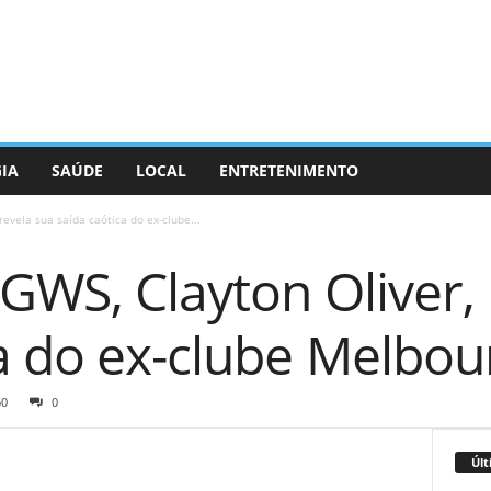
GIA
SAÚDE
LOCAL
ENTRETENIMENTO
revela sua saída caótica do ex-clube...
 GWS, Clayton Oliver,
ca do ex-clube Melbo
60
0
Últ