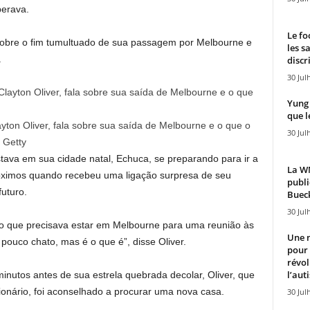
perava.
Le fo
 sobre o fim tumultuado de sua passagem por Melbourne e
les s
.
discr
30 Jul
Yung 
que l
yton Oliver, fala sobre sua saída de Melbourne e o que o
30 Jul
:
Getty
stava em sua cidade natal, Echuca, se preparando para ir a
La WN
óximos quando recebeu uma ligação surpresa de seu
publi
futuro.
Bueck
30 Jul
o que precisava estar em Melbourne para uma reunião às
Une n
pouco chato, mas é o que é”, disse Oliver.
pour
révol
l’aut
utos antes de sua estrela quebrada decolar, Oliver, que
ionário, foi aconselhado a procurar uma nova casa.
30 Jul