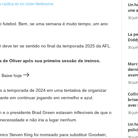
Un h
une a
30 Jul
 futebol. Bem, se uma semana é muito tempo, um ano
La pe
Diddy
r deve ter se sentido no final da temporada 2025 da AFL.
30 Jul
de Oliver após sua primeira sessão de treinos.
Marcu
derni
avant
 Baixe hoje
30 Jul
s a temporada de 2024 em uma tentativa de organizar
Colli
utante em continuar jogando em vermelho e azul.
brise
avec 
 e o presidente Brad Green estavam inflexíveis de que o
30 Jul
necessidade e não iria a lugar nenhum.
Un h
polici
ico Steven King foi nomeado para substituir Goodwin,
30 Jul