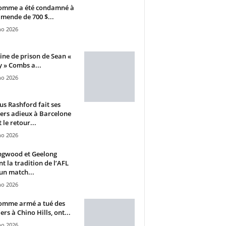
omme a été condamné à
mende de 700 $...
ho 2026
ine de prison de Sean «
 » Combs a...
ho 2026
s Rashford fait ses
ers adieux à Barcelone
 le retour...
ho 2026
ngwood et Geelong
nt la tradition de l’AFL
un match...
ho 2026
omme armé a tué des
ers à Chino Hills, ont...
ho 2026