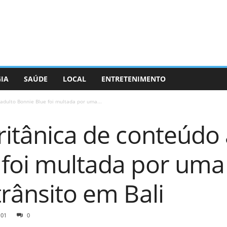
GIA
SAÚDE
LOCAL
ENTRETENIMENTO
adulto Bonnie Blue foi multada por uma...
ritânica de conteúdo
 foi multada por um
trânsito em Bali
101
0