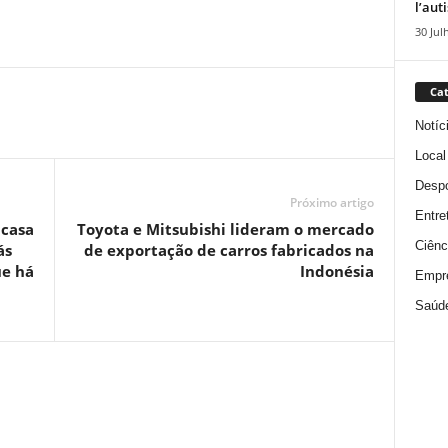
l’aut
30 Jul
Cat
Notíc
Local
Despo
Próximo artigo
Entre
 casa
Toyota e Mitsubishi lideram o mercado
Ciênc
ás
de exportação de carros fabricados na
ue há
Indonésia
Empr
Saúd