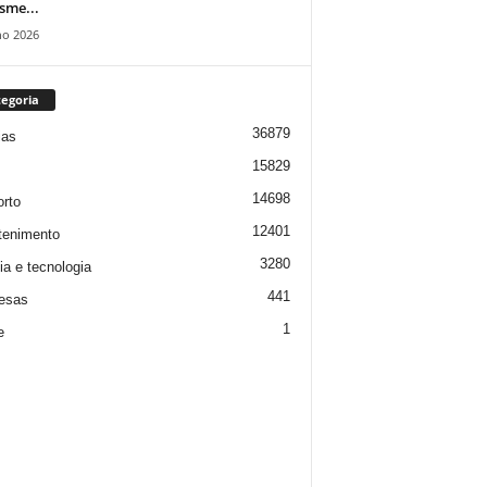
isme...
ho 2026
egoria
36879
ias
15829
14698
rto
12401
tenimento
3280
ia e tecnologia
441
esas
1
e