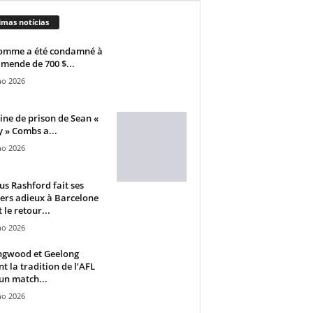
imas notícias
omme a été condamné à
mende de 700 $...
ho 2026
ine de prison de Sean «
 » Combs a...
ho 2026
s Rashford fait ses
ers adieux à Barcelone
 le retour...
ho 2026
ngwood et Geelong
nt la tradition de l’AFL
un match...
ho 2026