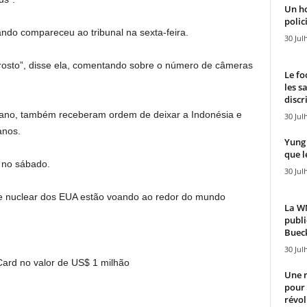
Un h
polici
ndo compareceu ao tribunal na sexta-feira.
30 Jul
rosto”, disse ela, comentando sobre o número de câmeras
Le fo
les s
discr
aliano, também receberam ordem de deixar a Indonésia e
30 Jul
anos.
Yung 
que l
 no sábado.
30 Jul
e nuclear dos EUA estão voando ao redor do mundo
La WN
publi
Bueck
30 Jul
ard no valor de US$ 1 milhão
Une n
pour
révol