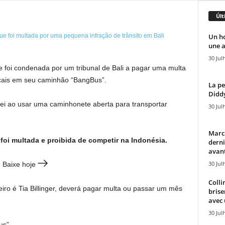
Últ
Un h
une a
30 Jul
e foi condenada por um tribunal de Bali a pagar uma multa
locais em seu caminhão “BangBus”.
La pe
Diddy
 lei ao usar uma caminhonete aberta para transportar
30 Jul
Marcu
oi multada e proibida de competir na Indonésia.
derni
avant
30 Jul
 Baixe hoje
Colli
ro é Tia Billinger, deverá pagar multa ou passar um mês
brise
avec 
30 Jul
us”.