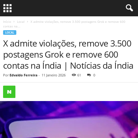
Início
Local
X admite violações, remove 3.500 postagens Grok e remove 600
contas na...
LOCAL
X admite violações, remove 3.500
postagens Grok e remove 600
contas na Índia | Notícias da Índia
Por
Edvaldo Ferreira
-
11 Janeiro 2026
61
0