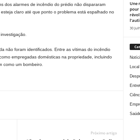
Une n
s dos alarmes de incêndio do prédio não dispararam
pour
steja claro até que ponto o problema está espalhado no
révol
l’aut
30 Jul
 investigação.
Cat
da não foram identificados. Entre as vítimas do incêndio
como empregadas domésticas na propriedade, incluindo
Notíc
bem como um bombeiro.
Local
Despo
Entre
Ciênc
Empr
Saúd
Próximo artigo