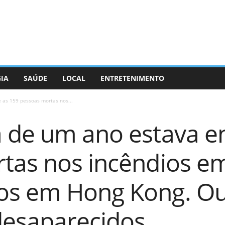
GIA
SAÚDE
LOCAL
ENTRETENIMENTO
 as 159 pessoas mortas nos...
 de um ano estava en
tas nos incêndios e
s em Hong Kong. Ou
esaparecidos