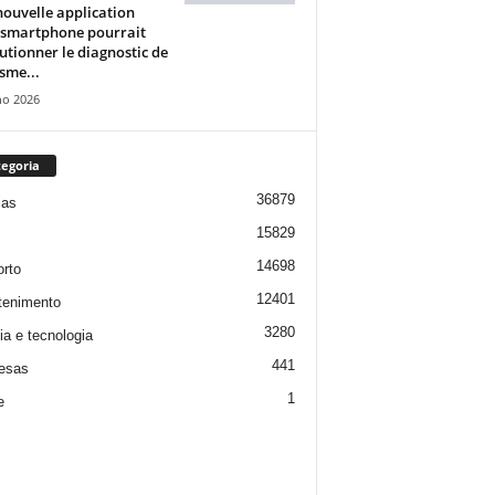
ouvelle application
 smartphone pourrait
utionner le diagnostic de
isme...
ho 2026
egoria
36879
ias
15829
14698
rto
12401
tenimento
3280
ia e tecnologia
441
esas
1
e