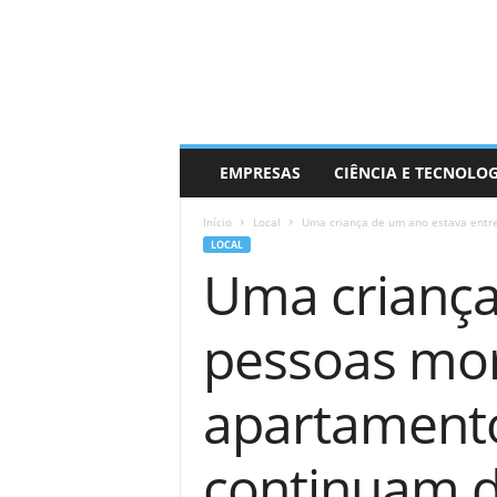
EMPRESAS
CIÊNCIA E TECNOLO
Início
Local
Uma criança de um ano estava entre
LOCAL
Uma criança
pessoas mor
apartamento
continuam d