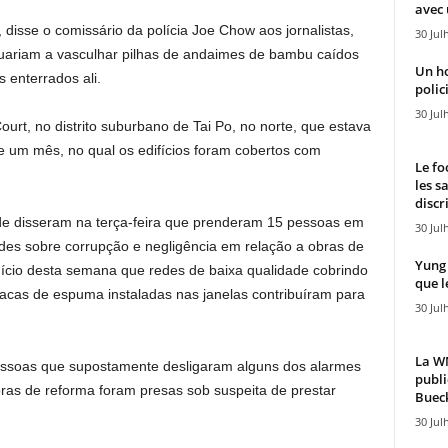
avec 
disse o comissário da polícia Joe Chow aos jornalistas,
30 Jul
uariam a vasculhar pilhas de andaimes de bambu caídos
Un h
 enterrados ali.
polici
30 Jul
urt, no distrito suburbano de Tai Po, no norte, que estava
 um mês, no qual os edifícios foram cobertos com
Le fo
les s
discr
ade disseram na terça-feira que prenderam 15 pessoas em
30 Jul
des sobre corrupção e negligência em relação a obras de
Yung 
nício desta semana que redes de baixa qualidade cobrindo
que l
lacas de espuma instaladas nas janelas contribuíram para
30 Jul
La WN
 pessoas que supostamente desligaram alguns dos alarmes
publi
ras de reforma foram presas sob suspeita de prestar
Bueck
30 Jul