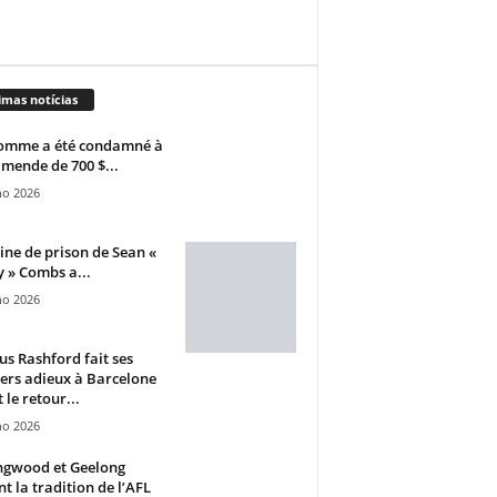
imas notícias
omme a été condamné à
mende de 700 $...
ho 2026
ine de prison de Sean «
 » Combs a...
ho 2026
s Rashford fait ses
ers adieux à Barcelone
 le retour...
ho 2026
ngwood et Geelong
nt la tradition de l’AFL