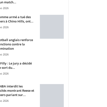
un match...
ho 2026
omme armé a tué des
ers à Chino Hills, ont...
ho 2026
otball anglais renforce
anctions contre la
imination
ho 2026
Filly : Le jury a décidé
e sort du...
ho 2026
BA interdit les
cités montrant Reese et
ers pariant sur...
ho 2026