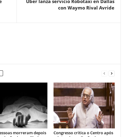
e
Uber lanza servicio Robotaxi en Dallas
con Waymo Rival Avride
essoas morreram depois
Congresso critica o Centro após