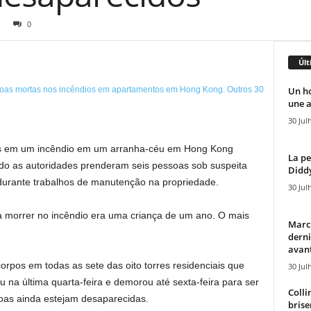
0
Últ
Un h
une a
30 Jul
 em um incêndio em um arranha-céu em Hong Kong
La pe
do as autoridades prenderam seis pessoas sob suspeita
Diddy
 durante trabalhos de manutenção na propriedade.
30 Jul
 a morrer no incêndio era uma criança de um ano. O mais
Marcu
derni
avant
corpos em todas as sete das oito torres residenciais que
30 Jul
u na última quarta-feira e demorou até sexta-feira para ser
Colli
soas ainda estejam desaparecidas.
brise