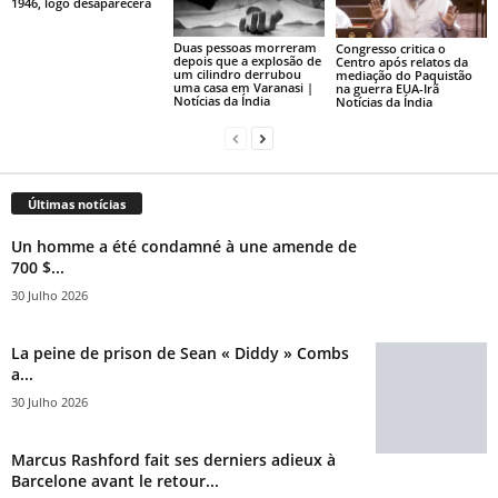
1946, logo desaparecerá
Duas pessoas morreram
Congresso critica o
depois que a explosão de
Centro após relatos da
um cilindro derrubou
mediação do Paquistão
uma casa em Varanasi |
na guerra EUA-Irã
Notícias da Índia
Notícias da Índia
Últimas notícias
Un homme a été condamné à une amende de
700 $...
30 Julho 2026
La peine de prison de Sean « Diddy » Combs
a...
30 Julho 2026
Marcus Rashford fait ses derniers adieux à
Barcelone avant le retour...