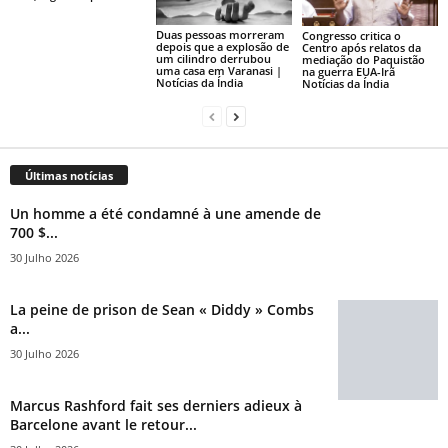
Duas pessoas morreram
Congresso critica o
depois que a explosão de
Centro após relatos da
um cilindro derrubou
mediação do Paquistão
uma casa em Varanasi |
na guerra EUA-Irã
Notícias da Índia
Notícias da Índia
Últimas notícias
Un homme a été condamné à une amende de
700 $...
30 Julho 2026
La peine de prison de Sean « Diddy » Combs
a...
30 Julho 2026
Marcus Rashford fait ses derniers adieux à
Barcelone avant le retour...