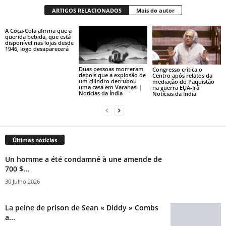
ARTIGOS RELACIONADOS
Mais do autor
A Coca-Cola afirma que a
querida bebida, que está
disponível nas lojas desde
1946, logo desaparecerá
Duas pessoas morreram
Congresso critica o
depois que a explosão de
Centro após relatos da
um cilindro derrubou
mediação do Paquistão
uma casa em Varanasi |
na guerra EUA-Irã
Notícias da Índia
Notícias da Índia
Últimas notícias
Un homme a été condamné à une amende de
700 $...
30 Julho 2026
La peine de prison de Sean « Diddy » Combs
a...