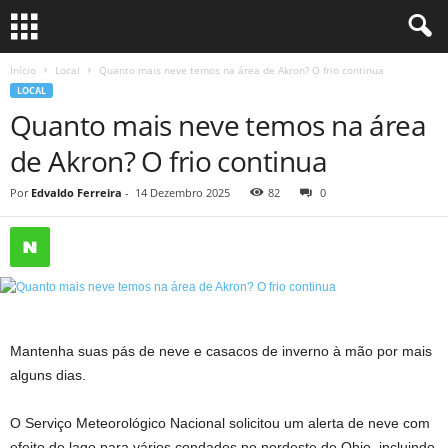
Início
Local
Quanto mais neve temos na área de Akron? O frio continua
LOCAL
Quanto mais neve temos na área
de Akron? O frio continua
Por
Edvaldo Ferreira
-
14 Dezembro 2025
82
0
Mantenha suas pás de neve e casacos de inverno à mão por mais
alguns dias.
O Serviço Meteorológico Nacional solicitou um alerta de neve com
efeito de lago para vários condados no nordeste de Ohio, incluindo