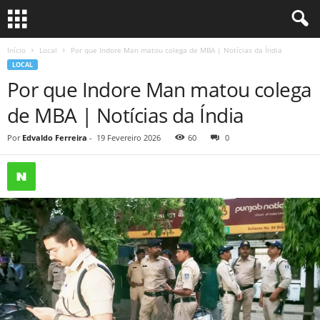
Início
Local
Por que Indore Man matou colega de MBA | Notícias da Índia
LOCAL
Por que Indore Man matou colega
de MBA | Notícias da Índia
Por
Edvaldo Ferreira
-
19 Fevereiro 2026
60
0