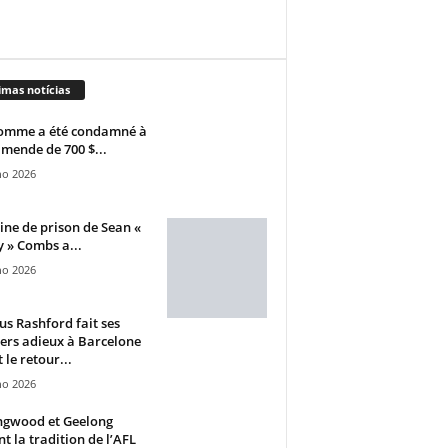
imas notícias
omme a été condamné à
mende de 700 $...
ho 2026
ine de prison de Sean «
 » Combs a...
ho 2026
s Rashford fait ses
ers adieux à Barcelone
 le retour...
ho 2026
ngwood et Geelong
nt la tradition de l’AFL