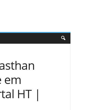
jasthan
e em
tal HT |