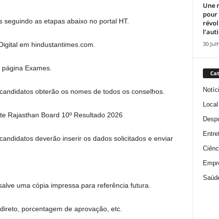
Une n
pour
s seguindo as etapas abaixo no portal HT.
révol
l’aut
30 Jul
s Digital em hindustantimes.com.
a página Exames.
Cat
Notíc
candidatos obterão os nomes de todos os conselhos.
Local
te Rajasthan Board 10º Resultado 2026
Despo
Entre
andidatos deverão inserir os dados solicitados e enviar
Ciênc
Empr
Saúd
salve uma cópia impressa para referência futura.
k direto, porcentagem de aprovação, etc.