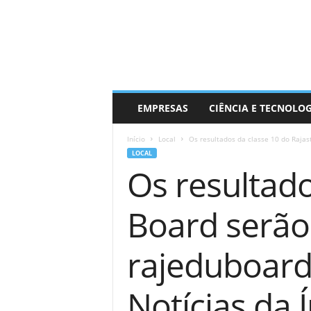
EMPRESAS
CIÊNCIA E TECNOLO
Início
Local
Os resultados da classe 10 do Rajas
LOCAL
Os resultado
Board serão
rajeduboard.
Notícias da 