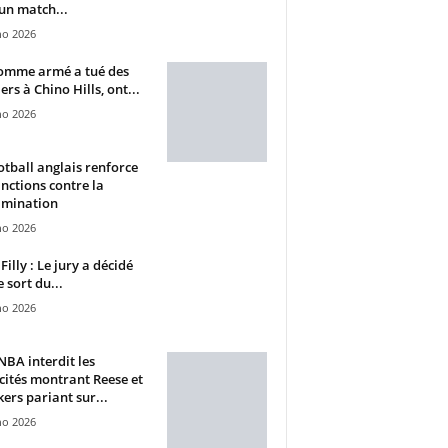
un match...
ho 2026
omme armé a tué des
ers à Chino Hills, ont...
ho 2026
otball anglais renforce
anctions contre la
imination
ho 2026
Filly : Le jury a décidé
e sort du...
ho 2026
BA interdit les
cités montrant Reese et
ers pariant sur...
ho 2026