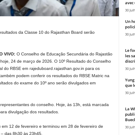
avec 
30 Jul
Un h
polici
sultados da Classe 10 do Rajasthan Board serão
30 Jul
Le fo
AO VIVO:
O Conselho de Educação Secundária do Rajastão
les s
discr
hoje, 24 de março de 2026. O 10º Resultado do Conselho
cial do RBSE em rajeduboard.rajasthan.gov.in para os
30 Jul
 também podem conferir os resultados do RBSE Matric na
Yung 
ultados do exame do 10º ano serão divulgados em
que l
30 Jul
r representantes do conselho. Hoje, às 13h, está marcada
La WN
ara divulgação dos resultados.
publi
Bueck
em 12 de fevereiro e terminou em 28 de fevereiro de
30 Jul
 – das 8h30 às 23h45.