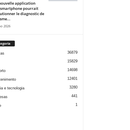
ouvelle application
 smartphone pourrait
utionner le diagnostic de
isme...
ho 2026
egoria
36879
ias
15829
14698
rto
12401
tenimento
3280
ia e tecnologia
441
esas
1
e