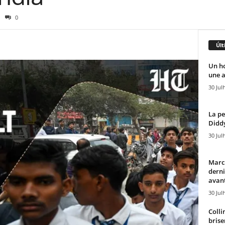
0
Últ
Un h
une a
30 Jul
La pe
Diddy
30 Jul
Marcu
derni
avant
30 Jul
Colli
brise