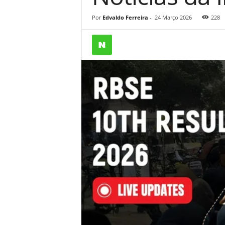
Por
Edvaldo Ferreira
-
24 Março 2026
228