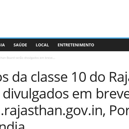
GIA
SAÚDE
LOCAL
ENTRETENIMENTO
than Board serão divulgados em breve...
s da classe 10 do Ra
 divulgados em brev
rajasthan.gov.in, Por
Índia