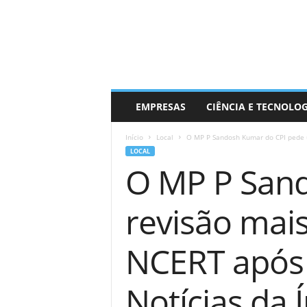
EMPRESAS
CIÊNCIA E TECNOLO
Início
Local
O MP P Sandosh Kumar do CPI pede 
LOCAL
O MP P San
revisão mais
NCERT após 
Notícias da 