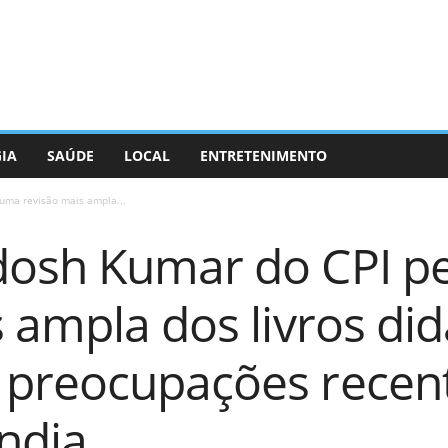
GIA
SAÚDE
LOCAL
ENTRETENIMENTO
uma revisão mais ampla...
dosh Kumar do CPI p
 ampla dos livros did
preocupações recent
Índia