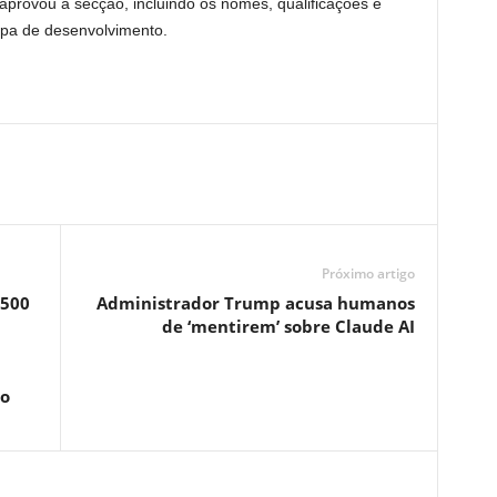
provou a secção, incluindo os nomes, qualificações e
ipa de desenvolvimento.
Próximo artigo
.500
Administrador Trump acusa humanos
de ‘mentirem’ sobre Claude AI
ho