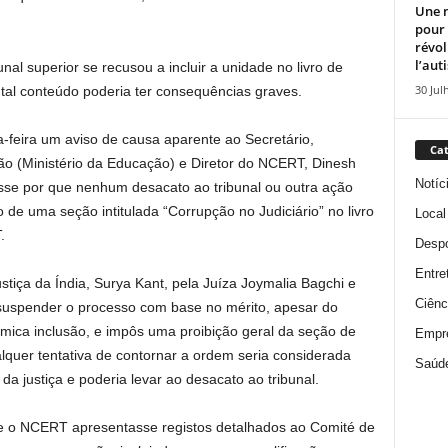
Une n
pour
révol
l’aut
nal superior se recusou a incluir a unidade no livro de
30 Jul
 tal conteúdo poderia ter consequências graves.
a-feira um aviso de causa aparente ao Secretário,
Cat
o (Ministério da Educação) e Diretor do NCERT, Dinesh
Notíc
asse por que nenhum desacato ao tribunal ou outra ação
o de uma seção intitulada “Corrupção no Judiciário” no livro
Local
.
Despo
Entre
iça da Índia, Surya Kant, pela Juíza Joymalia Bagchi e
Ciênc
 suspender o processo com base no mérito, apesar do
ica inclusão, e impôs uma proibição geral da seção de
Empr
ualquer tentativa de contornar a ordem seria considerada
Saúd
da justiça e poderia levar ao desacato ao tribunal.
 o NCERT apresentasse registos detalhados ao Comité de