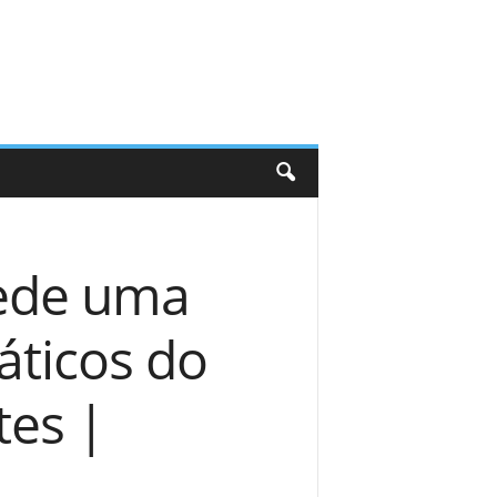
ede uma
áticos do
es |