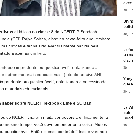
avec 
30 Jul
Un h
polici
s livros didáticos da classe 8 do NCERT, P Sandosh
30 Jul
ndia (CPI) Rajya Sabha, disse na sexta-feira que, embora
uras críticas e tenha sido eventualmente banida pela
Le fo
mitado a apenas um livro.
les s
discr
nteúdo imprudente ou questionável”, enfatizando a
30 Jul
 outros materiais educacionais. (foto do arquivo ANI)
Yung 
imprudente ou questionável”, enfatizando a necessidade
que l
s materiais educacionais.
30 Jul
a saber sobre NCERT Textbook Line e SC Ban
La WN
publi
ticos do NCERT criaram muita controvérsia e, finalmente, a
Bueck
 ao mesmo tempo, você deve entender uma coisa. Muitos
30 Jul
ou questionável. Então, e esse conteúdo? Isso é verdade.