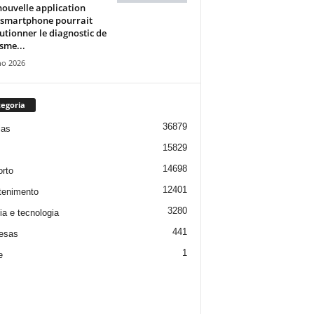
ouvelle application
 smartphone pourrait
utionner le diagnostic de
isme...
ho 2026
egoria
36879
ias
15829
14698
rto
12401
tenimento
3280
ia e tecnologia
441
esas
1
e