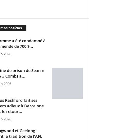
imas notícias
omme a été condamné à
mende de 700 $...
ho 2026
ine de prison de Sean «
 » Combs a...
ho 2026
s Rashford fait ses
ers adieux à Barcelone
 le retour...
ho 2026
ngwood et Geelong
nt la tradition de l’AFL