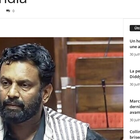
0
Últ
Un h
une a
30 Jul
La pe
Diddy
30 Jul
Marcu
derni
avant
30 Jul
Colli
brise