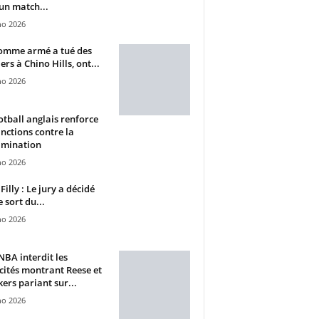
un match...
ho 2026
omme armé a tué des
ers à Chino Hills, ont...
ho 2026
otball anglais renforce
anctions contre la
imination
ho 2026
Filly : Le jury a décidé
e sort du...
ho 2026
BA interdit les
cités montrant Reese et
ers pariant sur...
ho 2026