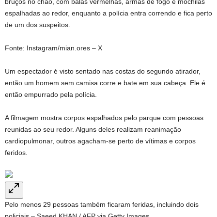
bruços no chão, com balas vermelhas, armas de fogo e mochilas
espalhadas ao redor, enquanto a polícia entra correndo e fica perto
de um dos suspeitos.
Fonte: Instagram/mian.ores – X
Um espectador é visto sentado nas costas do segundo atirador,
então um homem sem camisa corre e bate em sua cabeça. Ele é
então empurrado pela polícia.
A filmagem mostra corpos espalhados pelo parque com pessoas
reunidas ao seu redor. Alguns deles realizam reanimação
cardiopulmonar, outros agacham-se perto de vítimas e corpos
feridos.
Pelo menos 29 pessoas também ficaram feridas, incluindo dois
policiais – Saeed KHAN / AFP via Getty Images