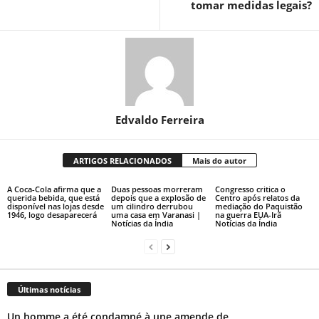
tomar medidas legais?
Edvaldo Ferreira
ARTIGOS RELACIONADOS
Mais do autor
A Coca-Cola afirma que a
Duas pessoas morreram
Congresso critica o
querida bebida, que está
depois que a explosão de
Centro após relatos da
disponível nas lojas desde
um cilindro derrubou
mediação do Paquistão
1946, logo desaparecerá
uma casa em Varanasi |
na guerra EUA-Irã
Notícias da Índia
Notícias da Índia
Últimas notícias
Un homme a été condamné à une amende de