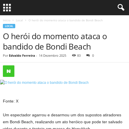
Início
Local
O herói do momento ataca o bandido de Bondi Beach
LOCAL
O herói do momento ataca o
bandido de Bondi Beach
Por
Edvaldo Ferreira
-
14 Dezembro 2025
83
0
Fonte: X
Um espectador agarrou e desarmou um dos supostos atiradores
em Bondi Beach, realizando um ato heróico que pode ter salvado
vidas durante o tiroteio em massa de Hanukkah.