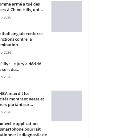
omme armé a tué des
ers à Chino Hills, ont...
ho 2026
otball anglais renforce
anctions contre la
imination
ho 2026
Filly : Le jury a décidé
e sort du...
ho 2026
BA interdit les
cités montrant Reese et
ers pariant sur...
ho 2026
ouvelle application
 smartphone pourrait
utionner le diagnostic de