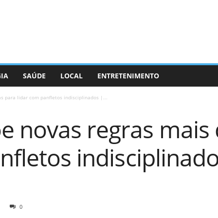
GIA
SAÚDE
LOCAL
ENTRETENIMENTO
para lidar com panfletos indisciplinados |...
 novas regras mais 
nfletos indisciplinado
0