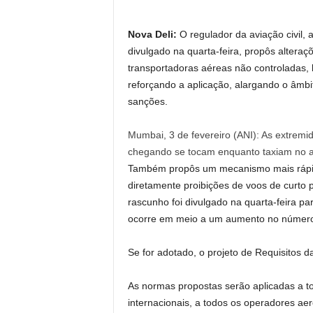
Nova Deli:
O regulador da aviação civil, 
divulgado na quarta-feira, propôs altera
transportadoras aéreas não controladas,
reforçando a aplicação, alargando o âmbi
sanções.
Mumbai, 3 de fevereiro (ANI): As extremid
chegando se tocam enquanto taxiam no a
Também propôs um mecanismo mais rápid
diretamente proibições de voos de curto p
rascunho foi divulgado na quarta-feira p
ocorre em meio a um aumento no número d
Se for adotado, o projeto de Requisitos d
As normas propostas serão aplicadas a t
internacionais, a todos os operadores aer