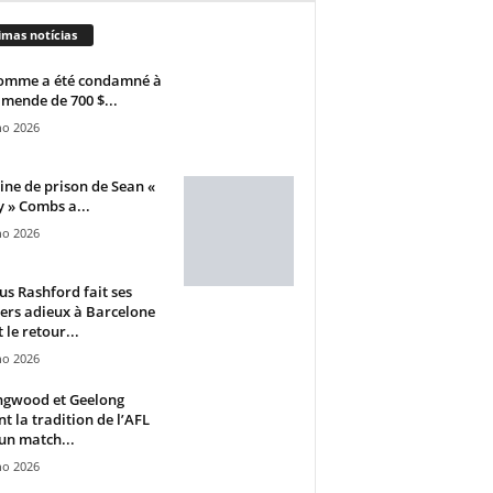
imas notícias
omme a été condamné à
mende de 700 $...
ho 2026
ine de prison de Sean «
 » Combs a...
ho 2026
s Rashford fait ses
ers adieux à Barcelone
 le retour...
ho 2026
ngwood et Geelong
nt la tradition de l’AFL
un match...
ho 2026