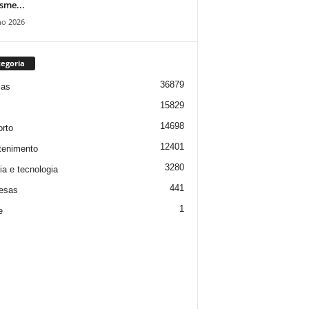
isme...
ho 2026
egoria
36879
ias
15829
14698
rto
12401
tenimento
3280
ia e tecnologia
441
esas
1
e