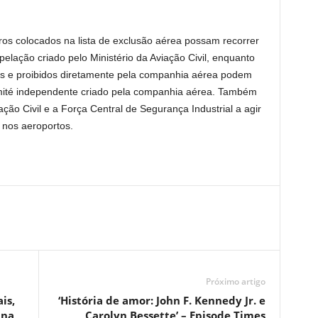
s colocados na lista de exclusão aérea possam recorrer
elação criado pelo Ministério da Aviação Civil, enquanto
es e proibidos diretamente pela companhia aérea podem
omité independente criado pela companhia aérea. Também
ão Civil e a Força Central de Segurança Industrial a agir
nos aeroportos.
Próximo artigo
is,
‘História de amor: John F. Kennedy Jr. e
ina
Carolyn Bessette’ – Episode Times