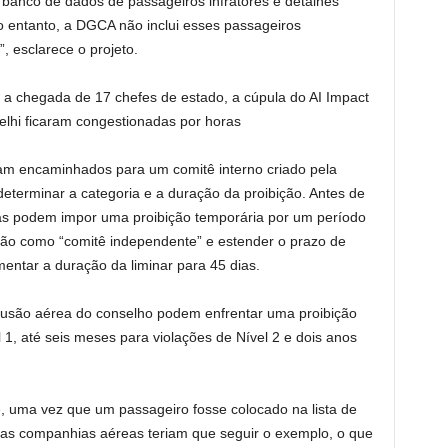
anco de dados de passageiros infratores e detalhes
o entanto, a DGCA não inclui esses passageiros
, esclarece o projeto.
a chegada de 17 chefes de estado, a cúpula do AI Impact
Delhi ficaram congestionadas por horas
ram encaminhados para um comitê interno criado pela
eterminar a categoria e a duração da proibição. Antes de
s podem impor uma proibição temporária por um período
gão como “comitê independente” e estender o prazo de
entar a duração da liminar para 45 dias.
clusão aérea do conselho podem enfrentar uma proibição
 1, até seis meses para violações de Nível 2 e dois anos
e, uma vez que um passageiro fosse colocado na lista de
tras companhias aéreas teriam que seguir o exemplo, o que