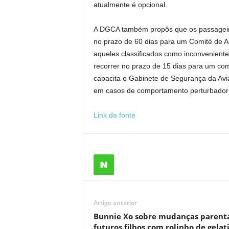
atualmente é opcional.
A DGCA também propôs que os passageiro
no prazo de 60 dias para um Comité de Ap
aqueles classificados como inconvenient
recorrer no prazo de 15 dias para um c
capacita o Gabinete de Segurança da Aviaç
em casos de comportamento perturbador 
Link da fonte
Artigo anterior
Bunnie Xo sobre mudanças parenta
futuros filhos com rolinho de gelat