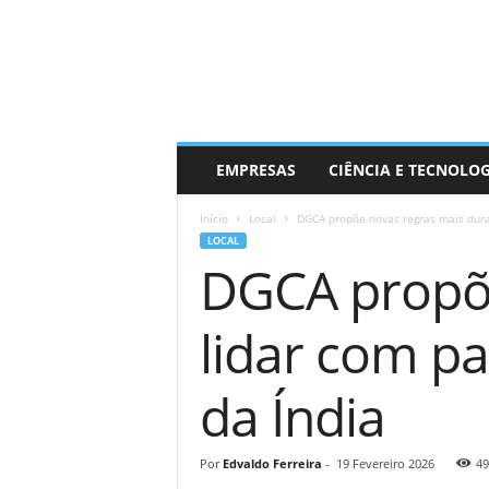
EMPRESAS
CIÊNCIA E TECNOLO
Início
Local
DGCA propõe novas regras mais duras 
LOCAL
DGCA propõe
lidar com pa
da Índia
Por
Edvaldo Ferreira
-
19 Fevereiro 2026
49