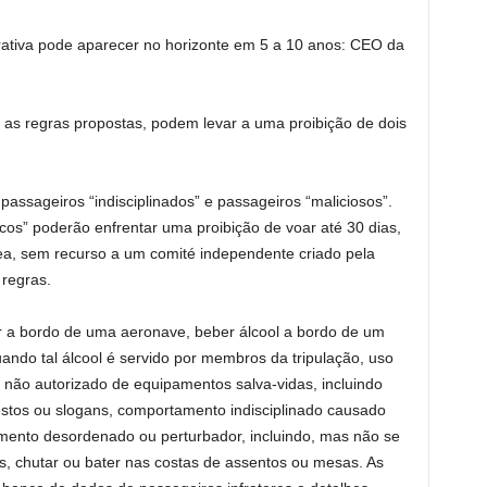
nerativa pode aparecer no horizonte em 5 a 10 anos: CEO da
o as regras propostas, podem levar a uma proibição de dois
passageiros “indisciplinados” e passageiros “maliciosos”.
os” poderão enfrentar uma proibição de voar até 30 dias,
a, sem recurso a um comité independente criado pela
 regras.
ar a bordo de uma aeronave, beber álcool a bordo de um
ando tal álcool é servido por membros da tripulação, uso
não autorizado de equipamentos salva-vidas, incluindo
testos ou slogans, comportamento indisciplinado causado
amento desordenado ou perturbador, incluindo, mas não se
iros, chutar ou bater nas costas de assentos ou mesas. As