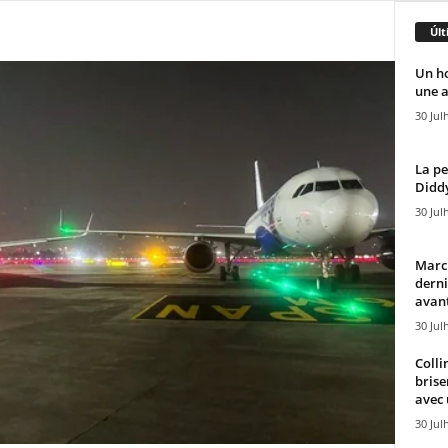
Últ
Un h
une a
30 Jul
La pe
Diddy
30 Jul
Marcu
derni
avant
30 Jul
Colli
brise
avec 
30 Jul