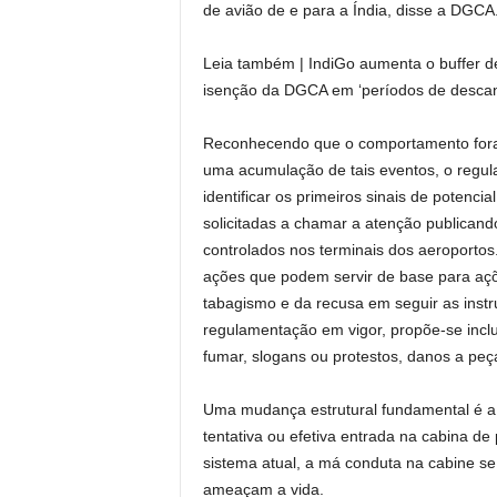
de avião de e para a Índia, disse a DGCA
Leia também | IndiGo aumenta o buffer de
isenção da DGCA em ‘períodos de descan
Reconhecendo que o comportamento fora d
uma acumulação de tais eventos, o regul
identificar os primeiros sinais de poten
solicitadas a chamar a atenção publicand
controlados nos terminais dos aeroportos
ações que podem servir de base para açõe
tabagismo e da recusa em seguir as inst
regulamentação em vigor, propõe-se inclu
fumar, slogans ou protestos, danos a pe
Uma mudança estrutural fundamental é a 
tentativa ou efetiva entrada na cabina de
sistema atual, a má conduta na cabine s
ameaçam a vida.