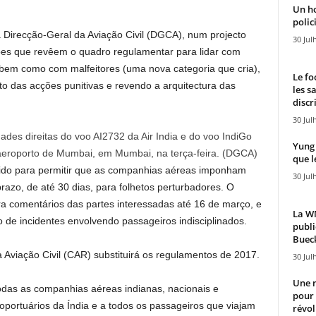
Un h
polici
a Direcção-Geral da Aviação Civil (DGCA), num projecto
30 Jul
ções que revêem o quadro regulamentar para lidar com
 bem como com malfeitores (uma nova categoria que cria),
Le fo
to das acções punitivas e revendo a arquitectura das
les s
discr
30 Jul
ades direitas do voo AI2732 da Air India e do voo IndiGo
Yung 
eroporto de Mumbai, em Mumbai, na terça-feira. (DGCA)
que l
o para permitir que as companhias aéreas imponham
30 Jul
razo, de até 30 dias, para folhetos perturbadores. O
ara comentários das partes interessadas até 16 de março, e
La WN
e incidentes envolvendo passageiros indisciplinados.
publi
Bueck
a Aviação Civil (CAR) substituirá os regulamentos de 2017.
30 Jul
Une n
odas as companhias aéreas indianas, nacionais e
pour
oportuários da Índia e a todos os passageiros que viajam
révol