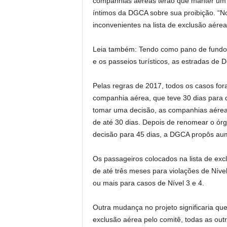
companhias aéreas terão que manter um b
íntimos da DGCA sobre sua proibição. “N
inconvenientes na lista de exclusão aérea”
Leia também: Tendo como pano de fundo 
e os passeios turísticos, as estradas de 
Pelas regras de 2017, todos os casos fo
companhia aérea, que teve 30 dias para d
tomar uma decisão, as companhias aérea
de até 30 dias. Depois de renomear o ór
decisão para 45 dias, a DGCA propôs aum
Os passageiros colocados na lista de ex
de até três meses para violações de Nível
ou mais para casos de Nível 3 e 4.
Outra mudança no projeto significaria qu
exclusão aérea pelo comitê, todas as ou