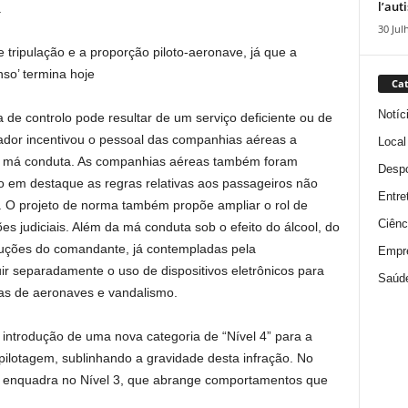
l’aut
.
30 Jul
 tripulação e a proporção piloto-aeronave, já que a
so’ termina hoje
Cat
Notíc
e controlo pode resultar de um serviço deficiente ou de
ador incentivou o pessoal das companhias aéreas a
Local
cial má conduta. As companhias aéreas também foram
Despo
o em destaque as regras relativas aos passageiros não
Entre
. O projeto de norma também propõe ampliar o rol de
Ciênc
s judiciais. Além da má conduta sob o efeito do álcool, do
ruções do comandante, já contempladas pela
Empr
ir separadamente o uso de dispositivos eletrônicos para
Saúd
ças de aeronaves e vandalismo.
introdução de uma nova categoria de “Nível 4” para a
 pilotagem, sublinhando a gravidade desta infração. No
e enquadra no Nível 3, que abrange comportamentos que