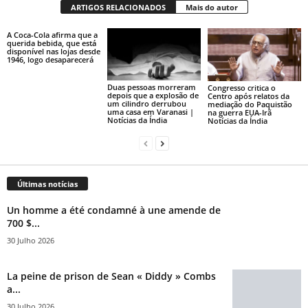
ARTIGOS RELACIONADOS
Mais do autor
A Coca-Cola afirma que a
querida bebida, que está
disponível nas lojas desde
1946, logo desaparecerá
Duas pessoas morreram
Congresso critica o
depois que a explosão de
Centro após relatos da
um cilindro derrubou
mediação do Paquistão
uma casa em Varanasi |
na guerra EUA-Irã
Notícias da Índia
Notícias da Índia
Últimas notícias
Un homme a été condamné à une amende de
700 $...
30 Julho 2026
La peine de prison de Sean « Diddy » Combs
a...
30 Julho 2026