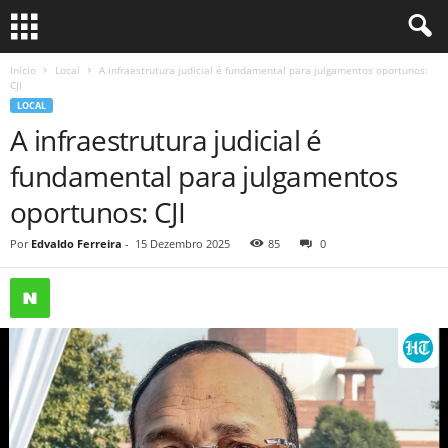
Início
Local
A infraestrutura judicial é fundamental para julgamentos oportunos:
CJI
LOCAL
A infraestrutura judicial é
fundamental para julgamentos
oportunos: CJI
Por
Edvaldo Ferreira
-
15 Dezembro 2025
85
0