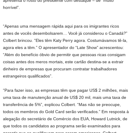
apresenta o rosto do presidente com destaque – de “muito
horrível”.
“Apenas uma mensagem rápida aqui para os imigrantes ricos
antes de vocês desembolsarem… Você já considerou o Canadá?”
Colbert brincou. “Eles têm Katy Perry agora. Costumávamos tê-la,
agora eles a têm.” O apresentador do “Late Show” acrescentou:
“Além do benefício óbvio de permitir que pessoas ricas consigam
coisas antes dos meros mortais, este cartão destina-se a extrair
dinheiro de empresas que procuram contratar trabalhadores
estrangeiros qualificados”.
“Para fazer isso, as empresas têm que pagar US$ 2 milhões, mais
uma taxa de manutenção anual de US$ 20 mil, mais uma taxa de
transferência de 5%”, explicou Colbert. “Mas não se preocupe,
todos os membros do Gold Card serão verificados.” Em resposta à
alegação do secretário de Comércio dos EUA, Howard Lutnick, de
que todos os candidatos ao programa serão examinados para