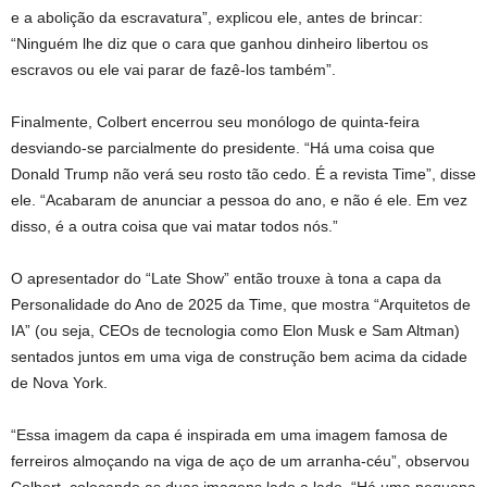
e a abolição da escravatura”, explicou ele, antes de brincar:
“Ninguém lhe diz que o cara que ganhou dinheiro libertou os
escravos ou ele vai parar de fazê-los também”.
Finalmente, Colbert encerrou seu monólogo de quinta-feira
desviando-se parcialmente do presidente. “Há uma coisa que
Donald Trump não verá seu rosto tão cedo. É a revista Time”, disse
ele. “Acabaram de anunciar a pessoa do ano, e não é ele. Em vez
disso, é a outra coisa que vai matar todos nós.”
O apresentador do “Late Show” então trouxe à tona a capa da
Personalidade do Ano de 2025 da Time, que mostra “Arquitetos de
IA” (ou seja, CEOs de tecnologia como Elon Musk e Sam Altman)
sentados juntos em uma viga de construção bem acima da cidade
de Nova York.
“Essa imagem da capa é inspirada em uma imagem famosa de
ferreiros almoçando na viga de aço de um arranha-céu”, observou
Colbert, colocando as duas imagens lado a lado. “Há uma pequena