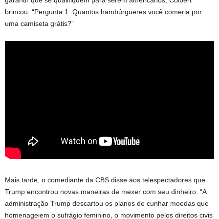
garantir que se qualifiquem para serem americanos, Colbert
brincou: “Pergunta 1: Quantos hambúrgueres você comeria por
uma camiseta grátis?”
Mais tarde, o comediante da CBS disse aos telespectadores que
Trump encontrou novas maneiras de mexer com seu dinheiro. “A
administração Trump descartou os planos de cunhar moedas que
homenageiem o sufrágio feminino, o movimento pelos direitos civis