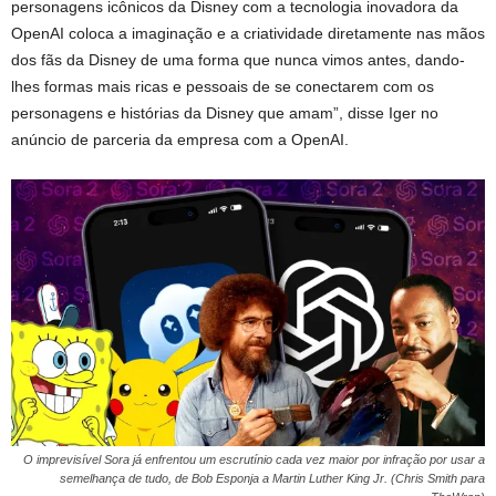
personagens icônicos da Disney com a tecnologia inovadora da
OpenAI coloca a imaginação e a criatividade diretamente nas mãos
dos fãs da Disney de uma forma que nunca vimos antes, dando-
lhes formas mais ricas e pessoais de se conectarem com os
personagens e histórias da Disney que amam”, disse Iger no
anúncio de parceria da empresa com a OpenAI.
O imprevisível Sora já enfrentou um escrutínio cada vez maior por infração por usar a
semelhança de tudo, de Bob Esponja a Martin Luther King Jr. (Chris Smith para