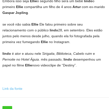
Embora isso seja
Ellie
o segundo filho será um bebê
lindo
o
primeiro
Ellie
compartilha um filho de 4 anos
Artur
com ex-marido
Gaspar Jopling
.
se você não sabia
Ellie
Ele falou primeiro sobre seu
relacionamento com o público
lindo
28, em setembro. Eles estão
juntos pelo menos desde julho, quando ela foi fotografada pela
primeira vez fumegando
Ellie
no Instagram.
lindo
é ator e atuou nele
Sirigaita
,
Biblioteca
,
Cabelo ruim
e
Pernoite no Hotel Águia
. mês passado,
lindo
desempenhou um
papel no filme
Ellie
novo videoclipe de “Destiny”.
Link da fonte