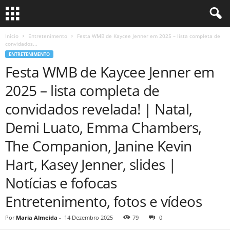
Início
Entretenimento
Festa WMB de Kaycee Jenner em 2025 – lista completa de
convidados...
ENTRETENIMENTO
Festa WMB de Kaycee Jenner em
2025 – lista completa de
convidados revelada! | Natal,
Demi Luato, Emma Chambers,
The Companion, Janine Kevin
Hart, Kasey Jenner, slides |
Notícias e fofocas
Entretenimento, fotos e vídeos
Por
Maria Almeida
-
14 Dezembro 2025
79
0