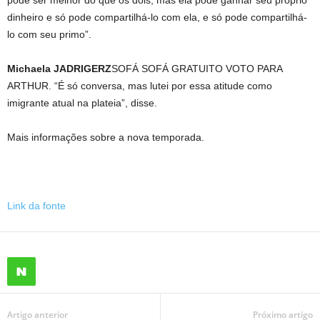
pode ser melhor do que os dois, mas ela pode ganhar seu próprio
dinheiro e só pode compartilhá-lo com ela, e só pode compartilhá-
lo com seu primo”.
Michaela JADRIGERZ
SOFÁ SOFÁ GRATUITO VOTO PARA
ARTHUR. “É só conversa, mas lutei por essa atitude como
imigrante atual na plateia”, disse.
Mais informações sobre a nova temporada.
Link da fonte
Artigo anterior
Próximo artigo