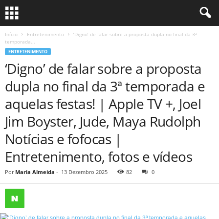
Início
Entretenimento
‘Digno’ de falar sobre a proposta dupla no final da 3ª
temporada...
ENTRETENIMENTO
‘Digno’ de falar sobre a proposta
dupla no final da 3ª temporada e
aquelas festas! | Apple TV +, Joel
Jim Boyster, Jude, Maya Rudolph
Notícias e fofocas |
Entretenimento, fotos e vídeos
Por
Maria Almeida
-
13 Dezembro 2025
82
0