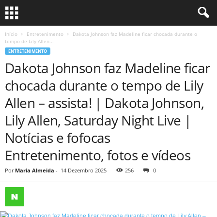
Início
Entretenimento
Dakota Johnson faz Madeline ficar chocada durante o
tempo de Lily Allen...
ENTRETENIMENTO
Dakota Johnson faz Madeline ficar
chocada durante o tempo de Lily
Allen – assista! | Dakota Johnson,
Lily Allen, Saturday Night Live |
Notícias e fofocas
Entretenimento, fotos e vídeos
Por
Maria Almeida
-
14 Dezembro 2025
256
0