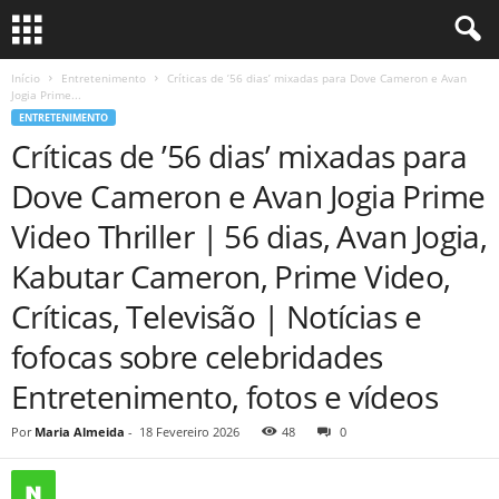
Início
Entretenimento
Críticas de ’56 dias’ mixadas para Dove Cameron e Avan
Jogia Prime...
ENTRETENIMENTO
Críticas de ’56 dias’ mixadas para
Dove Cameron e Avan Jogia Prime
Video Thriller | 56 dias, Avan Jogia,
Kabutar Cameron, Prime Video,
Críticas, Televisão | Notícias e
fofocas sobre celebridades
Entretenimento, fotos e vídeos
Por
Maria Almeida
-
18 Fevereiro 2026
48
0