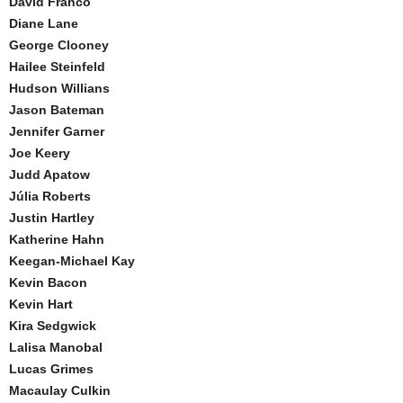
David Franco
Diane Lane
George Clooney
Hailee Steinfeld
Hudson Willians
Jason Bateman
Jennifer Garner
Joe Keery
Judd Apatow
Júlia Roberts
Justin Hartley
Katherine Hahn
Keegan-Michael Kay
Kevin Bacon
Kevin Hart
Kira Sedgwick
Lalisa Manobal
Lucas Grimes
Macaulay Culkin