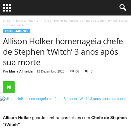
Início
Entretenimento
Allison Holker homenageia chefe de Stephen ‘tWitch’ 3 anos
após sua morte
ENTRETENIMENTO
Allison Holker homenageia chefe
de Stephen ‘tWitch’ 3 anos após
sua morte
Por
Maria Almeida
-
13 Dezembro 2025
66
0
Allison Holker
guarde lembranças felizes com
Chefe de Stephen
“tWitch”
.