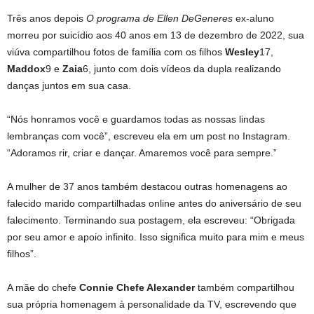
Três anos depois
O programa de Ellen DeGeneres
ex-aluno
morreu por suicídio aos 40 anos em 13 de dezembro de 2022, sua
viúva compartilhou fotos de família com os filhos
Wesley
17,
Maddox
9 e
Zaia
6, junto com dois vídeos da dupla realizando
danças juntos em sua casa.
“Nós honramos você e guardamos todas as nossas lindas
lembranças com você”, escreveu ela em um post no Instagram.
“Adoramos rir, criar e dançar. Amaremos você para sempre.”
A mulher de 37 anos também destacou outras homenagens ao
falecido marido compartilhadas online antes do aniversário de seu
falecimento. Terminando sua postagem, ela escreveu: “Obrigada
por seu amor e apoio infinito. Isso significa muito para mim e meus
filhos”.
A mãe do chefe
Connie Chefe Alexander
também compartilhou
sua própria homenagem à personalidade da TV, escrevendo que