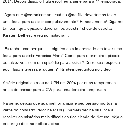
2014. Depois disso, o Hulu escolheu a série para a 4ª temporada.
“Agora que @veronicamars está no @netflix, deveríamos fazer
uma festa para assistir compulsivamente? Honestamente! Diga-me
também qual episódio deveríamos assistir!” show de estrelas
Kristen Bell
escreveu no Instagram.
“Eu tenho uma pergunta… alguém está interessado em fazer uma
festa para assistir Veronica Mars? Como para o primeiro episódio
ou talvez votar em um episódio para assistir? Deixe sua resposta
aqui. Isso interessa a alguém?”
Kristen
perguntou no vídeo.
A série original estreou na UPN em 2004 por duas temporadas
antes de passar para a CW para uma terceira temporada.
Na série, depois que sua melhor amiga e seu pai são mortos, a
xerife do condado Veronica Mars (
Chamar
) dedica sua vida a
resolver os mistérios mais difíceis da rica cidade de Netuno. Veja o
endereço dele na notícia acima!