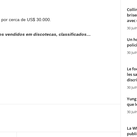
Colli
brise
 por cerca de US$ 30.000.
avec 
30 Jul
aros vendidos em discotecas, classificados…
Un h
polici
30 Jul
Le fo
les s
discr
30 Jul
Yung 
que l
30 Jul
La WN
publi