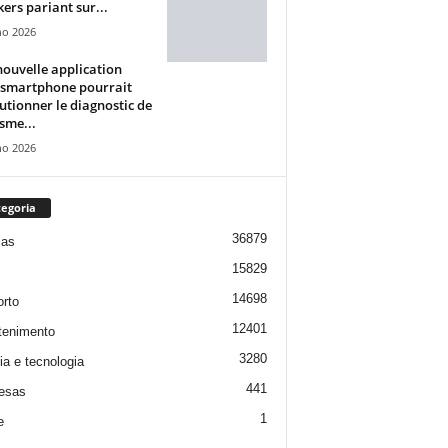
ers pariant sur...
ho 2026
ouvelle application
 smartphone pourrait
utionner le diagnostic de
isme...
ho 2026
egoria
36879
ias
15829
14698
rto
12401
tenimento
3280
ia e tecnologia
441
esas
1
e