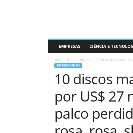
EMPRESAS
CIÊNCIA E TECNOLO
Início
Entretenimento
10 discos mais caros já v
ENTRETENIMENTO
10 discos ma
por US$ 27 m
palco perdid
rosa, rosa, sl