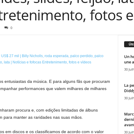
tretenimento, fotos e
0
Últ
Un h
une a
30 Jul
os entusiastas da música. E para alguns fãs que procuram
La pe
companhar performances que valem milhares de milhares
Diddy
30 Jul
nharam procura e, com edições limitadas de álbuns
Marcu
m para manter as raridades nas suas mãos.
derni
avant
s em discos e os classificamos de acordo com o valor
30 Jul