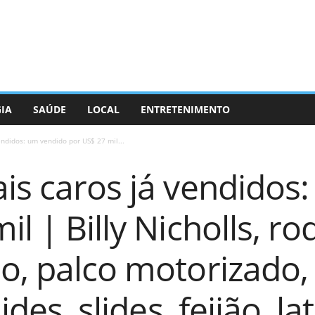
GIA
SAÚDE
LOCAL
ENTRETENIMENTO
endidos: um vendido por US$ 27 mil...
is caros já vendidos
il | Billy Nicholls, r
o, palco motorizado, 
ides, slides, feijão, la