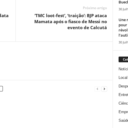
Bueck
Próximo artigo
30 Jul
data
‘TMC loot-fest’, ‘traição’: BJP ataca
Une n
Mamata após o fiasco de Messi no
pour
evento de Calcutá
révol
l’aut
30 Jul
Cat
Notíc
Local
Despo
Entre
Ciênc
Empr
Saúd