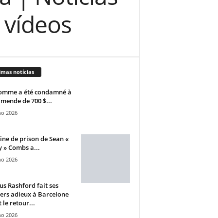
 vídeos
imas notícias
omme a été condamné à
mende de 700 $...
ho 2026
ine de prison de Sean «
 » Combs a...
ho 2026
s Rashford fait ses
ers adieux à Barcelone
 le retour...
ho 2026