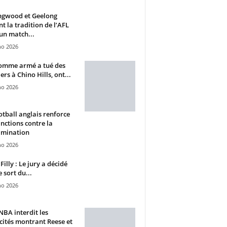
ngwood et Geelong
nt la tradition de l’AFL
un match...
ho 2026
omme armé a tué des
ers à Chino Hills, ont...
ho 2026
otball anglais renforce
anctions contre la
imination
ho 2026
Filly : Le jury a décidé
e sort du...
ho 2026
BA interdit les
cités montrant Reese et