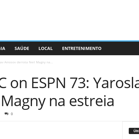
GIA
SAÚDE
LOCAL
ENTRETENIMENTO
av Amosov derrota Neil Magny na...
C on ESPN 73: Yaros
 Magny na estreia
0
Últ