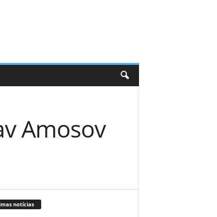
lav Amosov
imas notícias