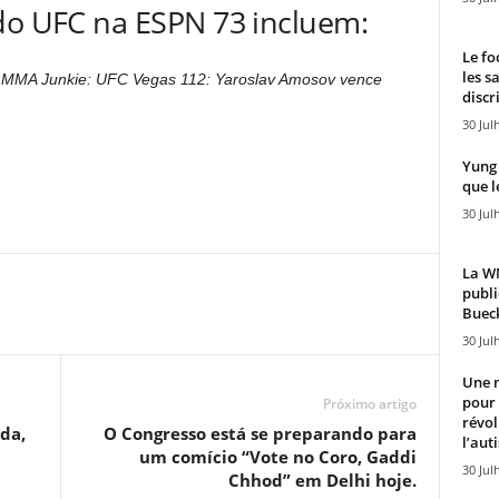
 do UFC na ESPN 73 incluem:
Le fo
les s
 no MMA Junkie: UFC Vegas 112: Yaroslav Amosov vence
discr
30 Jul
Yung 
que l
30 Jul
La WN
publi
Bueck
30 Jul
Une n
pour
Próximo artigo
révol
da,
O Congresso está se preparando para
l’aut
um comício “Vote no Coro, Gaddi
30 Jul
Chhod” em Delhi hoje.