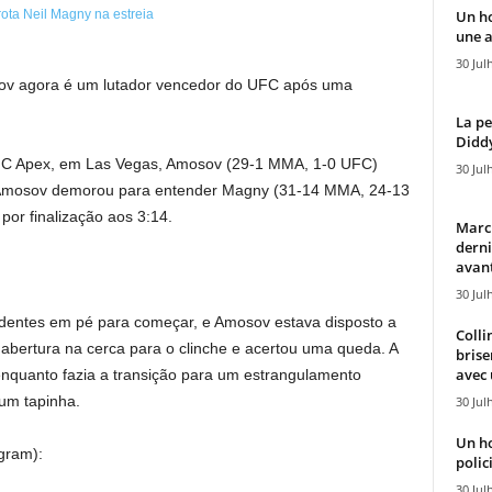
Un h
une a
30 Jul
ov agora é um lutador vencedor do UFC após uma
La pe
Diddy
FC Apex, em Las Vegas, Amosov (29-1 MMA, 1-0 UFC)
30 Jul
. Amosov demorou para entender Magny (31-14 MMA, 24-13
por finalização aos 3:14.
Marcu
derni
avant
30 Jul
dentes em pé para começar, e Amosov estava disposto a
Colli
 abertura na cerca para o clinche e acertou uma queda. A
brise
avec 
enquanto fazia a transição para um estrangulamento
um tapinha.
30 Jul
Un h
agram):
polici
30 Jul