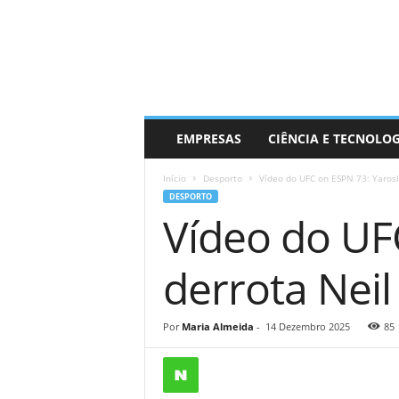
EMPRESAS
CIÊNCIA E TECNOLO
Início
Desporto
Vídeo do UFC on ESPN 73: Yarosl
DESPORTO
Vídeo do UF
derrota Neil
Por
Maria Almeida
-
14 Dezembro 2025
85