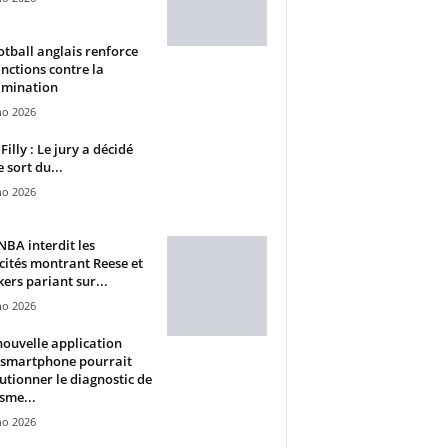
otball anglais renforce
anctions contre la
imination
ho 2026
Filly : Le jury a décidé
e sort du...
ho 2026
BA interdit les
cités montrant Reese et
ers pariant sur...
ho 2026
ouvelle application
 smartphone pourrait
utionner le diagnostic de
isme...
ho 2026