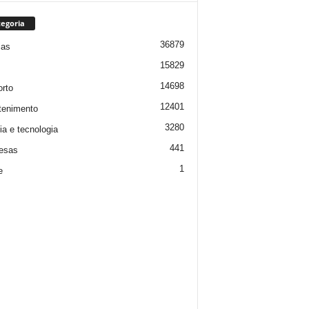
egoria
36879
ias
15829
14698
rto
12401
tenimento
3280
ia e tecnologia
441
esas
1
e