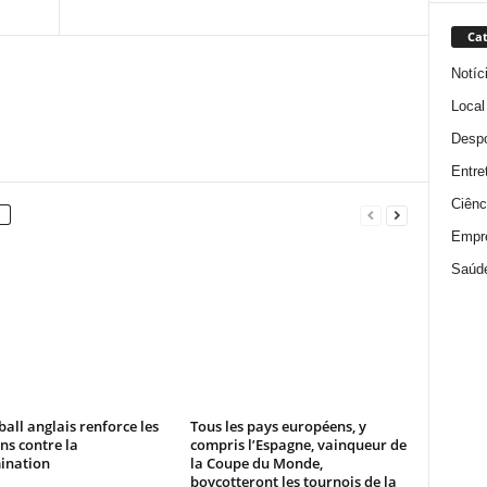
Cat
Notíc
Local
Despo
Entre
Ciênc
Empr
Saúd
ball anglais renforce les
Tous les pays européens, y
ns contre la
compris l’Espagne, vainqueur de
ination
la Coupe du Monde,
boycotteront les tournois de la