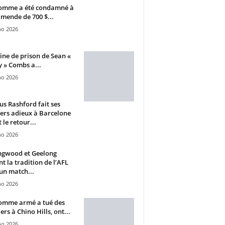
omme a été condamné à
mende de 700 $...
ho 2026
ine de prison de Sean «
 » Combs a...
ho 2026
s Rashford fait ses
ers adieux à Barcelone
 le retour...
ho 2026
ngwood et Geelong
nt la tradition de l’AFL
un match...
ho 2026
omme armé a tué des
ers à Chino Hills, ont...
ho 2026