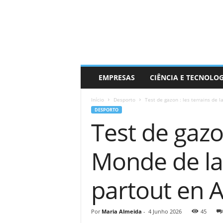
EMPRESAS
CIÊNCIA E TECNOLO
Início
Desporto
Test de gazon : les terrains de 
DESPORTO
Test de gazo
Monde de la
partout en 
Por
Maria Almeida
-
4 Junho 2026
45