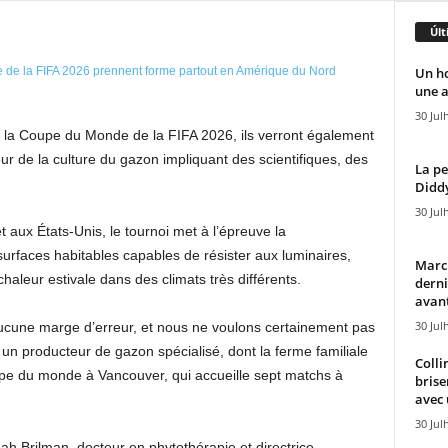
Últ
Un h
une a
30 Jul
t la Coupe du Monde de la FIFA 2026, ils verront également
ur de la culture du gazon impliquant des scientifiques, des
La pe
Diddy
30 Jul
aux États-Unis, le tournoi met à l’épreuve la
 surfaces habitables capables de résister aux luminaires,
Marcu
chaleur estivale dans des climats très différents.
derni
avant
30 Jul
aucune marge d’erreur, et nous ne voulons certainement pas
 un producteur de gazon spécialisé, dont la ferme familiale
Colli
upe du monde à Vancouver, qui accueille sept matchs à
brise
avec 
30 Jul
h Brilman, docteur en phytothérapie et directrice