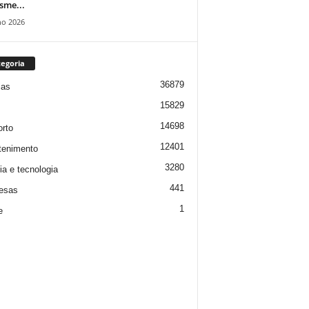
isme...
ho 2026
egoria
36879
ias
15829
14698
rto
12401
tenimento
3280
ia e tecnologia
441
esas
1
e