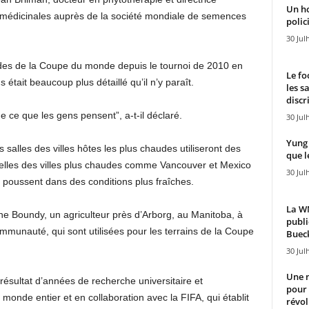
Un h
 médicinales auprès de la société mondiale de semences
polici
30 Jul
tades de la Coupe du monde depuis le tournoi de 2010 en
Le fo
était beaucoup plus détaillé qu’il n’y paraît.
les s
discr
ce que les gens pensent”, a-t-il déclaré.
30 Jul
Yung 
 salles des villes hôtes les plus chaudes utiliseront des
que l
lles des villes plus chaudes comme Vancouver et Mexico
30 Jul
i poussent dans des conditions plus fraîches.
La WN
rne Boundy, un agriculteur près d’Arborg, au Manitoba, à
publi
munauté, qui sont utilisées pour les terrains de la Coupe
Bueck
30 Jul
Une n
résultat d’années de recherche universitaire et
pour
onde entier et en collaboration avec la FIFA, qui établit
révol