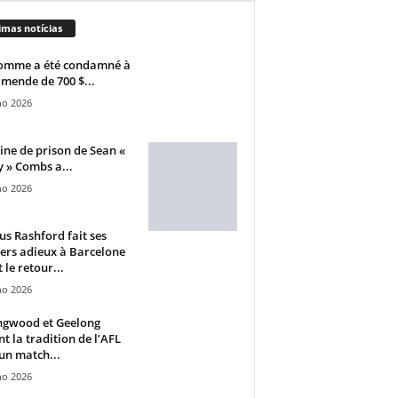
imas notícias
omme a été condamné à
mende de 700 $...
ho 2026
ine de prison de Sean «
 » Combs a...
ho 2026
s Rashford fait ses
ers adieux à Barcelone
 le retour...
ho 2026
ngwood et Geelong
nt la tradition de l’AFL
un match...
ho 2026