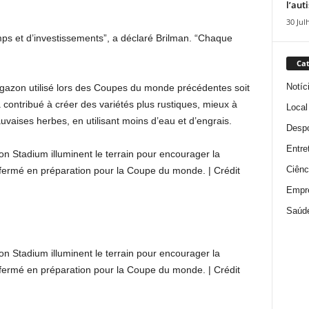
l’aut
30 Jul
s et d’investissements”, a déclaré Brilman. “Chaque
Cat
Notíc
le gazon utilisé lors des Coupes du monde précédentes soit
 a contribué à créer des variétés plus rustiques, mieux à
Local
aises herbes, en utilisant moins d’eau et d’engrais.
Despo
Entre
on Stadium illuminent le terrain pour encourager la
Ciênc
t fermé en préparation pour la Coupe du monde. | Crédit
Empr
Saúd
on Stadium illuminent le terrain pour encourager la
t fermé en préparation pour la Coupe du monde. | Crédit