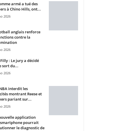
omme armé a tué des
ers à Chino Hills, ont...
ho 2026
otball anglais renforce
anctions contre la
imination
ho 2026
Filly : Le jury a décidé
e sort du...
ho 2026
BA interdit les
cités montrant Reese et
ers pariant sur...
ho 2026
ouvelle application
 smartphone pourrait
utionner le diagnostic de