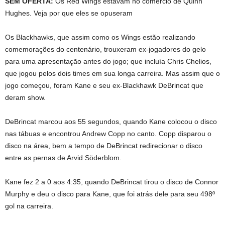
SEM OFERTA:
Os Red Wings estavam no comércio de Quinn
Hughes. Veja por que eles se opuseram
Os Blackhawks, que assim como os Wings estão realizando
comemorações do centenário, trouxeram ex-jogadores do gelo
para uma apresentação antes do jogo; que incluía Chris Chelios,
que jogou pelos dois times em sua longa carreira. Mas assim que o
jogo começou, foram Kane e seu ex-Blackhawk DeBrincat que
deram show.
DeBrincat marcou aos 55 segundos, quando Kane colocou o disco
nas tábuas e encontrou Andrew Copp no ​​canto. Copp disparou o
disco na área, bem a tempo de DeBrincat redirecionar o disco
entre as pernas de Arvid Söderblom.
Kane fez 2 a 0 aos 4:35, quando DeBrincat tirou o disco de Connor
Murphy e deu o disco para Kane, que foi atrás dele para seu 498º
gol na carreira.