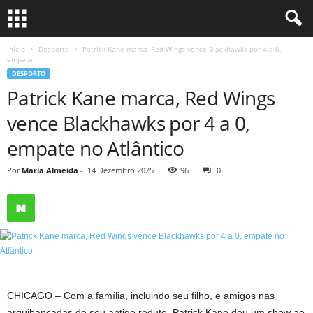
Início
Desporto
Patrick Kane marca, Red Wings vence Blackhawks por 4 a 0,
empate...
DESPORTO
Patrick Kane marca, Red Wings
vence Blackhawks por 4 a 0,
empate no Atlântico
Por
Maria Almeida
-
14 Dezembro 2025
96
0
CHICAGO – Com a família, incluindo seu filho, e amigos nas
arquibancadas de seu antigo reduto, Patrick Kane deu um show ao