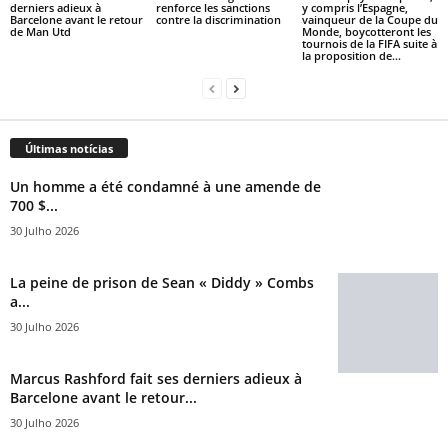
derniers adieux à
renforce les sanctions
y compris l’Espagne,
Barcelone avant le retour
contre la discrimination
vainqueur de la Coupe du
de Man Utd
Monde, boycotteront les
tournois de la FIFA suite à
la proposition de...
Últimas notícias
Un homme a été condamné à une amende de
700 $...
30 Julho 2026
La peine de prison de Sean « Diddy » Combs
a...
30 Julho 2026
Marcus Rashford fait ses derniers adieux à
Barcelone avant le retour...
30 Julho 2026