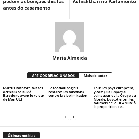
pedem as bênçãos dos fãs
Adhishthan no Parlamento
antes do casamento
Maria Almeida
ARTIGOS RELACIONADOS
Mais do autor
Marcus Rashford fait ses
Le football anglais
Tous les pays européens,
derniers adieux à
renforce les sanctions
y compris l’Espagne,
Barcelone avant le retour
contre la discrimination
vainqueur de la Coupe du
de Man Utd
Monde, boycotteront les
tournois de la FIFA suite à
la proposition de...
Últimas notícias