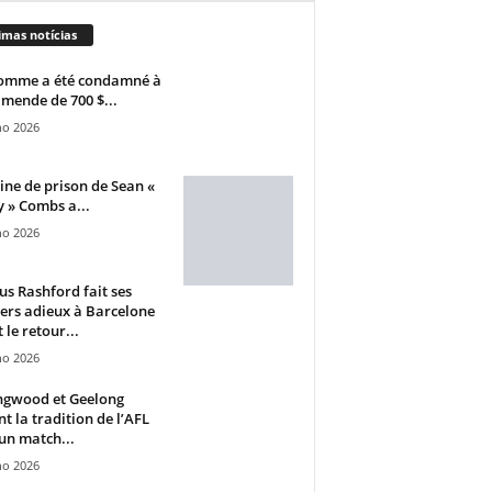
imas notícias
omme a été condamné à
mende de 700 $...
ho 2026
ine de prison de Sean «
 » Combs a...
ho 2026
s Rashford fait ses
ers adieux à Barcelone
 le retour...
ho 2026
ngwood et Geelong
nt la tradition de l’AFL
un match...
ho 2026