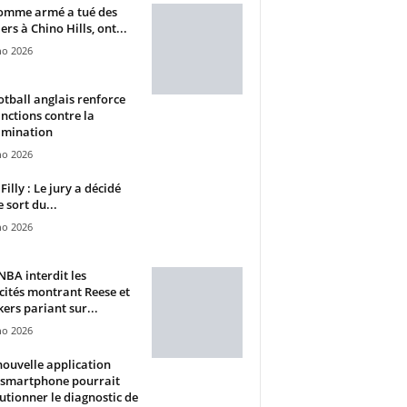
omme armé a tué des
ers à Chino Hills, ont...
ho 2026
otball anglais renforce
anctions contre la
imination
ho 2026
Filly : Le jury a décidé
e sort du...
ho 2026
BA interdit les
cités montrant Reese et
ers pariant sur...
ho 2026
ouvelle application
 smartphone pourrait
utionner le diagnostic de