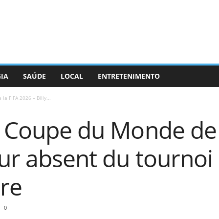
GIA
SAÚDE
LOCAL
ENTRETENIMENTO
a FIFA 2026 – Billy...
a Coupe du Monde de 
our absent du tournoi
ure
0