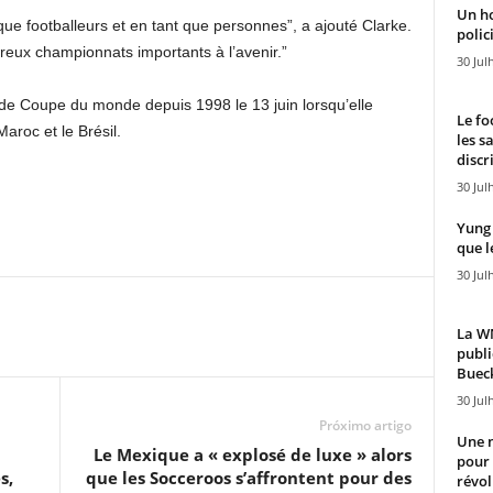
Un h
que footballeurs et en tant que personnes”, a ajouté Clarke.
polici
reux championnats importants à l’avenir.”
30 Jul
 Coupe du monde depuis 1998 le 13 juin lorsqu’elle
Le fo
aroc et le Brésil.
les s
discr
30 Jul
Yung 
que l
30 Jul
La WN
publi
Bueck
30 Jul
Próximo artigo
Une n
Le Mexique a « explosé de luxe » alors
pour
s,
que les Socceroos s’affrontent pour des
révol