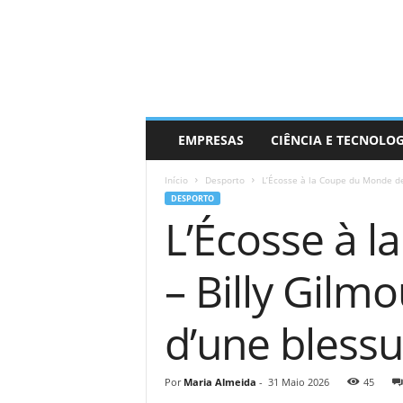
EMPRESAS
CIÊNCIA E TECNOLO
Início
Desporto
L’Écosse à la Coupe du Monde de l
DESPORTO
L’Écosse à l
– Billy Gilm
d’une bless
Por
Maria Almeida
-
31 Maio 2026
45