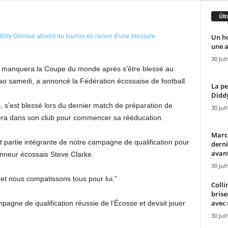
Últ
Un h
une a
30 Jul
our manquera la Coupe du monde après s’être blessé au
çao samedi, a annoncé la Fédération écossaise de football.
La pe
Diddy
, s’est blessé lors du dernier match de préparation de
30 Jul
era dans son club pour commencer sa rééducation.
Marcu
ait partie intégrante de notre campagne de qualification pour
derni
avant
onneur écossais Steve Clarke.
30 Jul
 et nous compatissons tous pour lui.”
Colli
brise
avec 
pagne de qualification réussie de l’Écosse et devait jouer
30 Jul