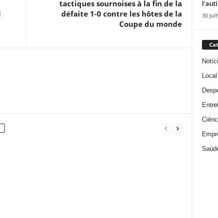
tactiques sournoises à la fin de la
l’aut
l
défaite 1-0 contre les hôtes de la
30 Jul
Coupe du monde
Cat
Notíc
Local
Despo
Entre
Ciênc
Empr
Saúd