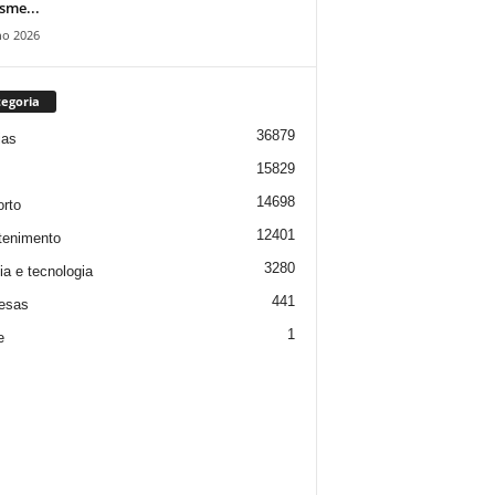
isme...
ho 2026
egoria
36879
ias
15829
14698
rto
12401
tenimento
3280
ia e tecnologia
441
esas
1
e