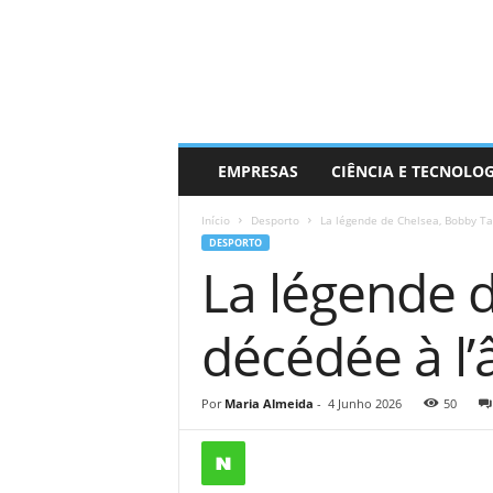
EMPRESAS
CIÊNCIA E TECNOLO
Início
Desporto
La légende de Chelsea, Bobby Tam
DESPORTO
La légende 
décédée à l’
Por
Maria Almeida
-
4 Junho 2026
50