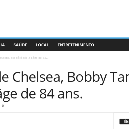
GIA
SAÚDE
LOCAL
ENTRETENIMENTO
bling, est décédée à l’âge de 84...
de Chelsea, Bobby Tam
âge de 84 ans.
0
Últ