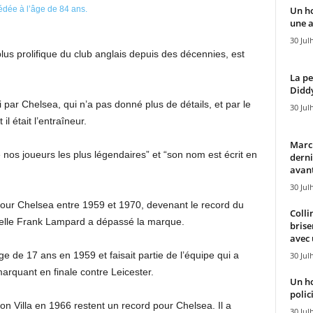
Un h
une a
30 Jul
lus prolifique du club anglais depuis des décennies, est
La pe
Diddy
par Chelsea, qui n’a pas donné plus de détails, et par le
30 Jul
l était l’entraîneur.
Marcu
nos joueurs les plus légendaires” et “son nom est écrit en
derni
avant
30 Jul
pour Chelsea entre 1959 et 1970, devenant le record du
Colli
uelle Frank Lampard a dépassé la marque.
brise
avec 
ge de 17 ans en 1959 et faisait partie de l’équipe qui a
30 Jul
rquant en finale contre Leicester.
Un h
polici
on Villa en 1966 restent un record pour Chelsea. Il a
30 Jul