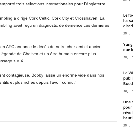
mporté trois sélections internationales pour l’Angleterre.
Le fo
ambling a dirigé Cork Celtic, Cork City et Crosshaven. La
les s
ambling avait reçu un diagnostic de démence ces dernières
discr
30 Jul
Yung 
ven AFC annonce le décès de notre cher ami et ancien
que l
 légende de Chelsea et un être humain encore plus
30 Jul
essage sur X.
La WN
ument contagieuse. Bobby laisse un énorme vide dans nos
publi
tils et plus riches depuis l’avoir connu.”
Bueck
30 Jul
Une n
pour
révol
l’aut
30 Jul