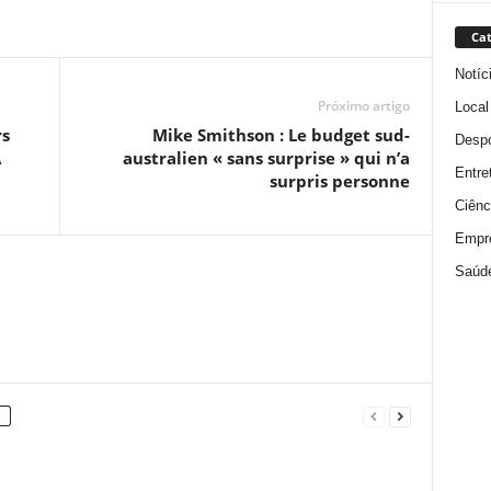
Cat
Notíc
Próximo artigo
Local
rs
Mike Smithson : Le budget sud-
Despo
A
australien « sans surprise » qui n’a
Entre
surpris personne
Ciênc
Empr
Saúd