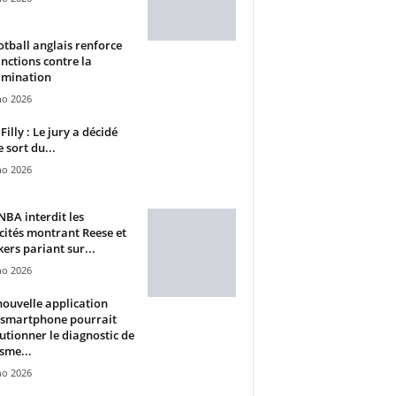
otball anglais renforce
anctions contre la
imination
ho 2026
Filly : Le jury a décidé
e sort du...
ho 2026
BA interdit les
cités montrant Reese et
ers pariant sur...
ho 2026
ouvelle application
 smartphone pourrait
utionner le diagnostic de
isme...
ho 2026