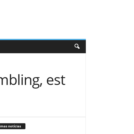
bling, est
imas notícias