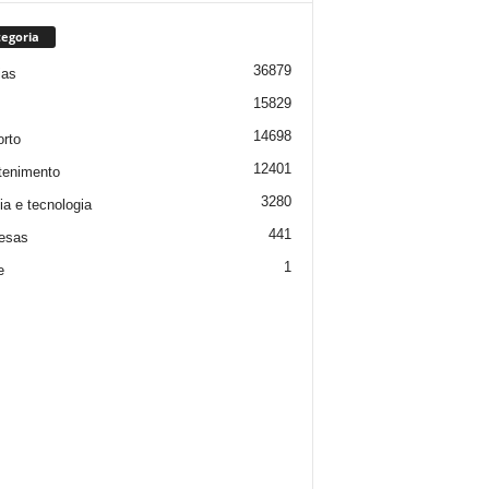
egoria
36879
ias
15829
14698
rto
12401
tenimento
3280
ia e tecnologia
441
esas
1
e