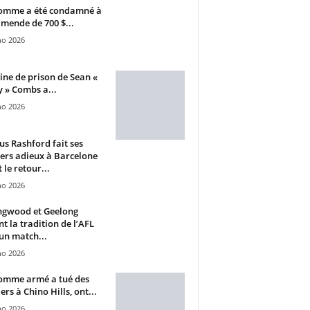
omme a été condamné à
mende de 700 $...
ho 2026
ine de prison de Sean «
 » Combs a...
ho 2026
s Rashford fait ses
ers adieux à Barcelone
 le retour...
ho 2026
ngwood et Geelong
nt la tradition de l’AFL
un match...
ho 2026
omme armé a tué des
ers à Chino Hills, ont...
ho 2026