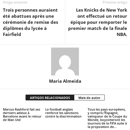
Artigo anterior
Próximo artigo
Trois personnes auraient
Les Knicks de New York
été abattues après une
ont ​​effectué un retour
cérémonie de remise des
épique pour remporter le
diplômes du lycée à
premier match de la finale
Fairfield
NBA.
Maria Almeida
ARTIGOS RELACIONADOS
Mais do autor
Marcus Rashford fait ses
Le football anglais
Tous les pays européens,
derniers adieux à
renforce les sanctions
y compris l’Espagne,
Barcelone avant le retour
contre la discrimination
vainqueur de la Coupe du
de Man Utd
Monde, boycotteront les
tournois de la FIFA suite à
la proposition de...