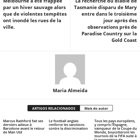
Melbourne a été frappée
La recherche du diable de
par un hiver sauvage alors
Tasmanie disparu de Mary
que de violentes tempêtes
entre dans le troisième
ont inondé les rues de la
jour après des
ville.
observations près de
Paradise Country sur la
Gold Coast
Maria Almeida
ARTIGOS RELACIONADOS
Mais do autor
Marcus Rashford fait ses
Le football anglais
Tous les pays européens,
derniers adieux à
renforce les sanctions
y compris l’Espagne,
Barcelone avant le retour
contre la discrimination
vainqueur de la Coupe du
de Man Utd
Monde, boycotteront les
tournois de la FIFA suite à
la proposition de...