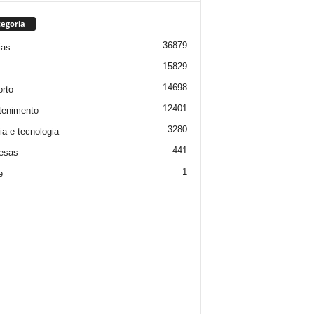
egoria
36879
ias
15829
14698
rto
12401
tenimento
3280
ia e tecnologia
441
esas
1
e