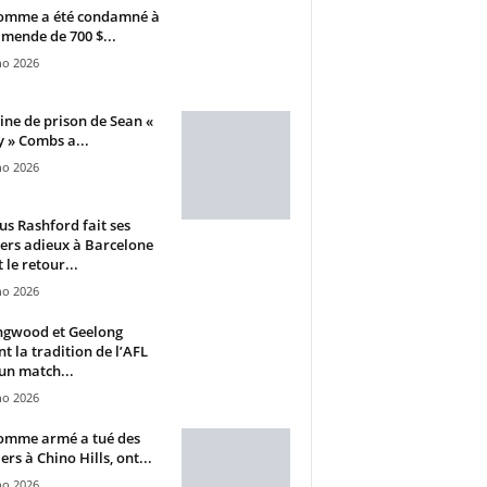
omme a été condamné à
mende de 700 $...
ho 2026
ine de prison de Sean «
 » Combs a...
ho 2026
s Rashford fait ses
ers adieux à Barcelone
 le retour...
ho 2026
ngwood et Geelong
nt la tradition de l’AFL
un match...
ho 2026
omme armé a tué des
ers à Chino Hills, ont...
ho 2026