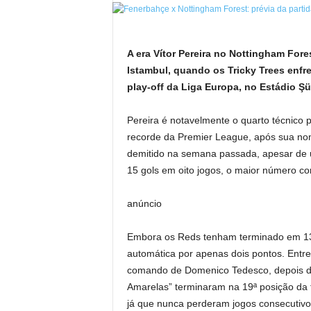
A era Vítor Pereira no Nottingham For
Istambul, quando os Tricky Trees enfr
play-off da Liga Europa, no Estádio Ş
Pereira é notavelmente o quarto técnico
recorde da Premier League, após sua no
demitido na semana passada, apesar de 
15 gols em oito jogos, o maior número co
anúncio
Embora os Reds tenham terminado em 13º
automática por apenas dois pontos. Entr
comando de Domenico Tedesco, depois de
Amarelas” terminaram na 19ª posição da 
já que nunca perderam jogos consecutiv