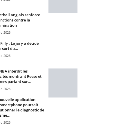
otball anglais renforce
anctions contre la
imination
ho 2026
Filly : Le jury a décidé
e sort du...
ho 2026
BA interdit les
cités montrant Reese et
ers pariant sur...
ho 2026
ouvelle application
 smartphone pourrait
utionner le diagnostic de
isme...
ho 2026