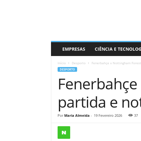
EMPRESAS
CIÊNCIA E TECNOLO
Início
Desporto
Fenerbahçe x Nottingham Forest:
DESPORTO
Fenerbahçe 
partida e no
Por
Maria Almeida
-
19 Fevereiro 2026
37