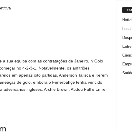
titiva
Cat
Notíc
Local
Despo
Entre
Ciênc
te a sua equipa com as contratações de Janeiro, N’Golo
Empr
omeçar no 4-2-3-1. Notavelmente, os anfitriões
Saúd
elos em apenas oito partidas. Anderson Talisca e Kerem
s ameaças de golo, embora o Fenerbahçe tenha vencido
a adversários ingleses. Archie Brown, Abdou Fall e Emre
am