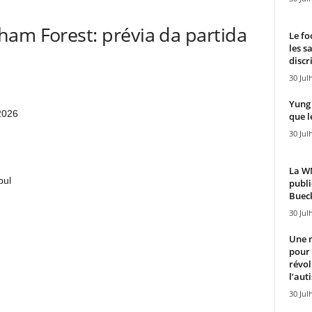
ham Forest: prévia da partida
Le fo
les s
discr
30 Jul
Yung 
 2026
que l
30 Jul
La WN
bul
publi
Bueck
30 Jul
Une n
pour
révol
l’aut
30 Jul