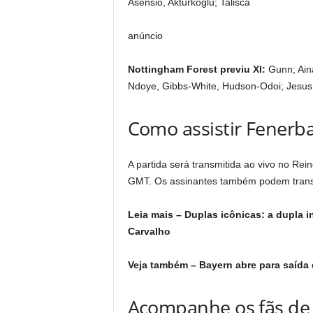
Asensio, Akturkoglu; Talisca
anúncio
Nottingham Forest previu XI:
Gunn; Aina
Ndoye, Gibbs-White, Hudson-Odoi; Jesus
Como assistir Fenerb
A partida será transmitida ao vivo no Rei
GMT. Os assinantes também podem transmi
Leia mais – Duplas icônicas: a dupla i
Carvalho
Veja também – Bayern abre para saída
Acompanhe os fãs de f