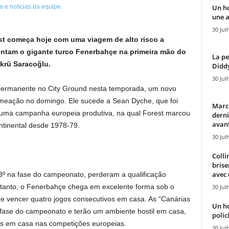
Un h
une a
30 Jul
est começa hoje com uma viagem de alto risco a
entam o gigante turco Fenerbahçe na primeira mão do
La pe
ükrü Saracoğlu.
Diddy
30 Jul
 permanente no City Ground nesta temporada, um novo
meação no domingo. Ele sucede a Sean Dyche, que foi
Marcu
uma campanha europeia produtiva, na qual Forest marcou
derni
avant
ntinental desde 1978-79.
30 Jul
Colli
brise
avec 
 na fase do campeonato, perderam a qualificação
etanto, o Fenerbahçe chega em excelente forma sob o
30 Jul
 vencer quatro jogos consecutivos em casa. As “Canárias
Un h
fase do campeonato e terão um ambiente hostil em casa,
polici
os em casa nas competições europeias.
30 Jul